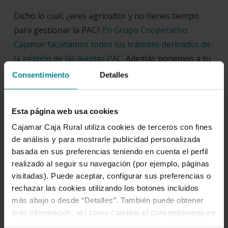
Dicho lo cual, ¿eres agricultor y no tienes tiempo
para gestionar la PAC?
En Grupo Cooperativo
Cajamar facilitamos todos los trámites derivados de
la gestión de las Ayudas PAC
. Además ponemos a tu
disposición la posibilidad de anticipar el importe a
Consentimiento
Detalles
percibir de las Ayudas de la PAC. Podrás disponer del
importe de la subvención, desde el primer día.
Esta página web usa cookies
Cajamar Caja Rural utiliza cookies de terceros con fines
de análisis y para mostrarle publicidad personalizada
basada en sus preferencias teniendo en cuenta el perfil
realizado al seguir su navegación (por ejemplo, páginas
visitadas). Puede aceptar, configurar sus preferencias o
Artículo escrito por:
Equipo
rechazar las cookies utilizando los botones incluidos
BLOG Grupo Cajamar
más abajo o desde “Detalles”. También puede obtener
más información, así como cambiar el consentimiento en
Gestión contenidos del blog.
cualquier momento desde nuestra
Política de Cookies
.