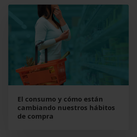
El
consumo
y
cómo
están
cambiando
nuestros
hábitos
de
compra
El consumo y cómo están
cambiando nuestros hábitos
de compra