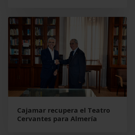
de
la
Cajamar
actividad
recupera
comercial
el
Teatro
Cervantes
para
Almería
Cajamar recupera el Teatro
Cervantes para Almería