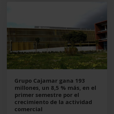
Grupo
Cajamar
gana
193
millones,
un
8,5
%
más,
en
el
Grupo Cajamar gana 193
primer
millones, un 8,5 % más, en el
semestre
primer semestre por el
por
crecimiento de la actividad
el
comercial
crecimiento