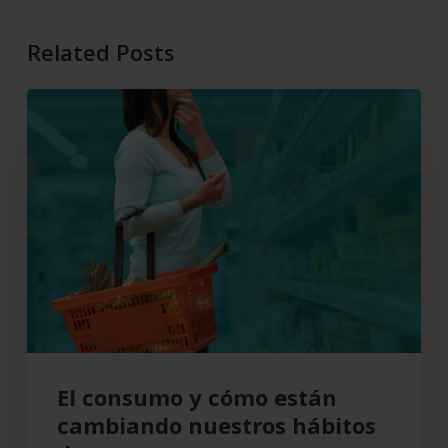
Related Posts
El
consumo
y
cómo
están
cambiando
nuestros
hábitos
de
compra
El consumo y cómo están
cambiando nuestros hábitos