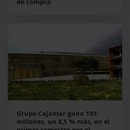
de compra
Grupo
Cajamar
gana
193
millones,
un
8,5
%
más,
en
el
Grupo Cajamar gana 193
primer
millones, un 8,5 % más, en el
semestre
primer semestre por el