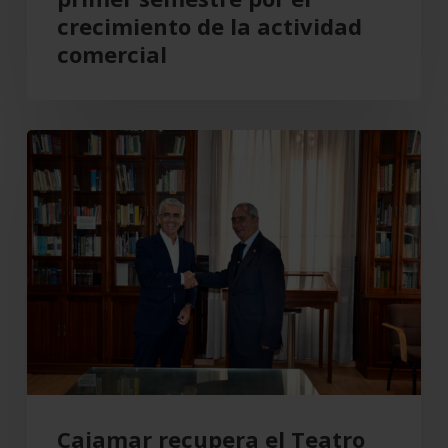
por
crecimiento de la actividad
el
comercial
crecimiento
de
la
Cajamar
actividad
recupera
comercial
el
Teatro
Cervantes
para
Almería
Cajamar recupera el Teatro