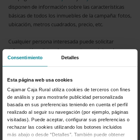
disponen de información sobre las características
básicas de todos los inmuebles de la campaña: fotos,
ubicación, metros cuadrados, precio, etc.
Cualquier persona interesada puede solicitar
información adicional o requerir una visita a los
Consentimiento
Detalles
inmuebles en cualquier sucursal del Grupo
Cooperativo Cajamar; desde la propia web, o en las
oficinas de Haya Real Estate.
Esta página web usa cookies
Cajamar Caja Rural utiliza cookies de terceros con fines
de análisis y para mostrarle publicidad personalizada
basada en sus preferencias teniendo en cuenta el perfil
realizado al seguir su navegación (por ejemplo, páginas
visitadas). Puede aceptar, configurar sus preferencias o
rechazar las cookies utilizando los botones incluidos
Artículo escrito por:
Prensa
más abajo o desde “Detalles”. También puede obtener
Grupo Cajamar