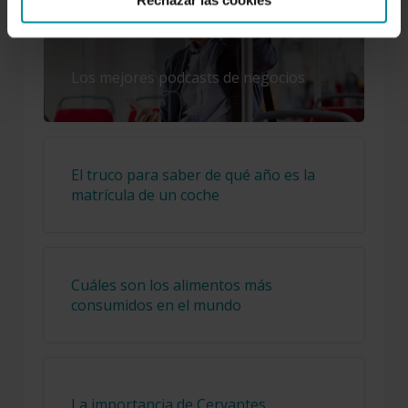
Los mejores podcasts de negocios
El truco para saber de qué año es la
matrícula de un coche
Cuáles son los alimentos más
consumidos en el mundo
La importancia de Cervantes