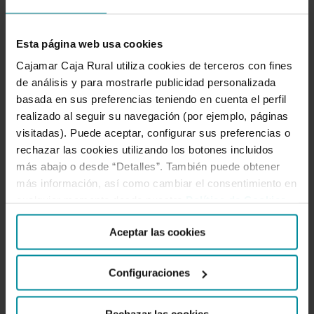
Para nosotros es tan importante atenderte como
Esta página web usa cookies
entenderte, escucharnos y compartir. Por eso
Cajamar Caja Rural utiliza cookies de terceros con fines
creamos espacios de intercambio como este. Aquí el
de análisis y para mostrarle publicidad personalizada
conocimiento se comparte. Forma parte de nuestro
basada en sus preferencias teniendo en cuenta el perfil
ADN cooperativo.
realizado al seguir su navegación (por ejemplo, páginas
visitadas). Puede aceptar, configurar sus preferencias o
rechazar las cookies utilizando los botones incluidos
SÍGUENOS
más abajo o desde “Detalles”. También puede obtener
más información, así como cambiar el consentimiento en
cualquier momento desde nuestra
Política de Cookies
.
Facebook
Twitter
Instagram
LinkedIn
YouTube
Aceptar las cookies
LO MÁS LEÍDO
Configuraciones
Rechazar las cookies