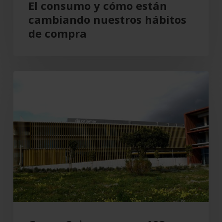
El consumo y cómo están
cambiando nuestros hábitos
de compra
Grupo
Cajamar
gana
193
millones,
un
8,5
%
más,
en
el