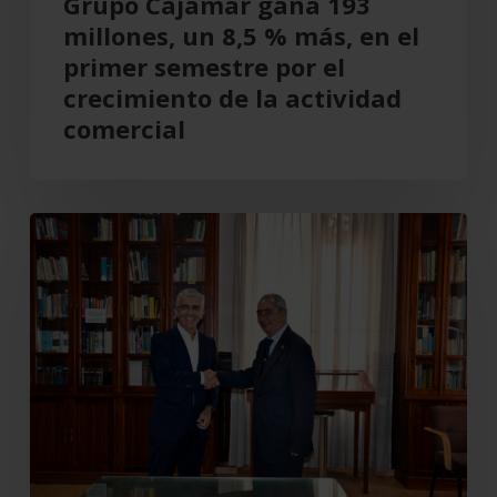
Grupo Cajamar gana 193
primer
millones, un 8,5 % más, en el
semestre
primer semestre por el
por
crecimiento de la actividad
el
comercial
crecimiento
de
la
Cajamar
actividad
recupera
comercial
el
Teatro
Cervantes
para
Almería