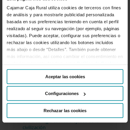
Cajamar Caja Rural utiliza cookies de terceros con fines
de análisis y para mostrarle publicidad personalizada
El truco para saber de qué año es la
basada en sus preferencias teniendo en cuenta el perfil
matrícula de un coche
realizado al seguir su navegación (por ejemplo, páginas
visitadas). Puede aceptar, configurar sus preferencias o
rechazar las cookies utilizando los botones incluidos
más abajo o desde “Detalles”. También puede obtener
Cuáles son los alimentos más
más información, así como cambiar el consentimiento en
consumidos en el mundo
cualquier momento desde nuestra
Política de Cookies
.
Aceptar las cookies
La importancia de Cervantes
Configuraciones
Rechazar las cookies
Los tres lugares más alejados de la
civilización