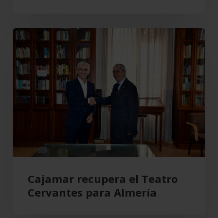
de
la
Cajamar
actividad
recupera
comercial
el
Teatro
Cervantes
para
Almería
Cajamar recupera el Teatro
Cervantes para Almería