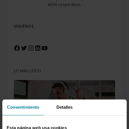
ADN cooperativo.
SÍGUENOS
Facebook
Twitter
Instagram
LinkedIn
YouTube
LO MÁS LEÍDO
Consentimiento
Detalles
Los mejores podcasts de negocios
Esta página web usa cookies