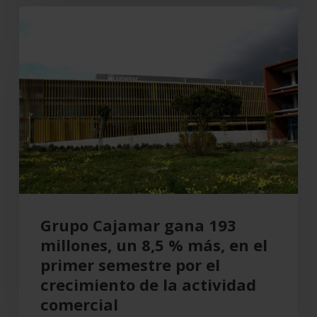
Grupo
Cajamar
gana
193
millones,
un
8,5
%
más,
en
el
Grupo Cajamar gana 193
primer
millones, un 8,5 % más, en el
semestre
primer semestre por el
por
crecimiento de la actividad
el
comercial
crecimiento