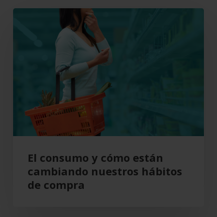
El
consumo
y
cómo
están
cambiando
nuestros
hábitos
de
compra
El consumo y cómo están
cambiando nuestros hábitos
de compra