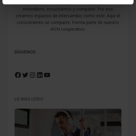
Para nosotros es tan importante atenderte como
entenderte, escucharnos y compartir. Por eso
creamos espacios de intercambio como este. Aquí el
conocimiento se comparte. Forma parte de nuestro
ADN cooperativo.
SÍGUENOS
Facebook
Twitter
Instagram
LinkedIn
YouTube
LO MÁS LEÍDO