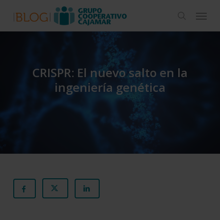
Skip
Menu
to
search
main
content
CRISPR: El nuevo salto en la
ingeniería genética