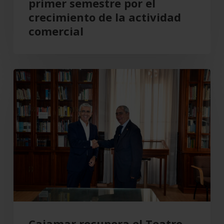
primer semestre por el
por
crecimiento de la actividad
el
comercial
crecimiento
de
la
Cajamar
actividad
recupera
comercial
el
Teatro
Cervantes
para
Almería
Cajamar recupera el Teatro