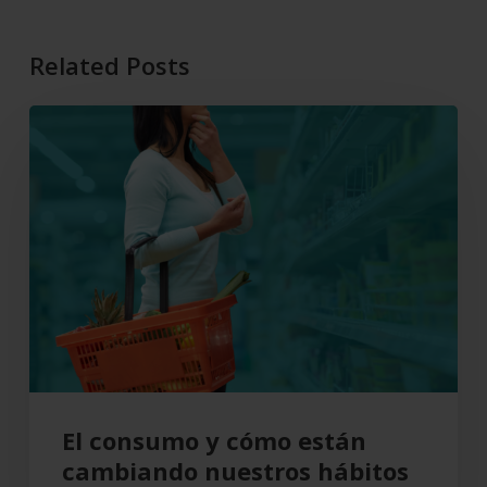
Related Posts
El
consumo
y
cómo
están
cambiando
nuestros
hábitos
de
compra
El consumo y cómo están
cambiando nuestros hábitos