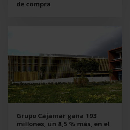
de compra
Grupo
Cajamar
gana
193
millones,
un
8,5
%
más,
en
el
Grupo Cajamar gana 193
primer
millones, un 8,5 % más, en el
semestre