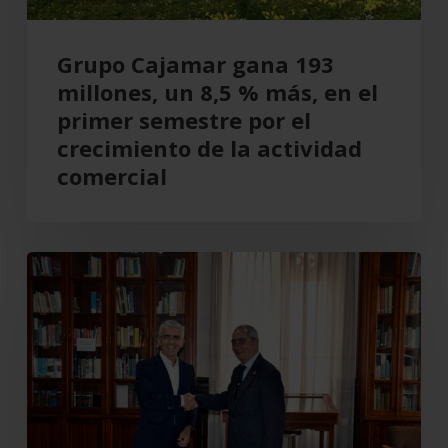
en
el
Grupo Cajamar gana 193
primer
millones, un 8,5 % más, en el
semestre
primer semestre por el
por
crecimiento de la actividad
el
comercial
crecimiento
de
la
Cajamar
actividad
recupera
comercial
el
Teatro
Cervantes
para
Almería