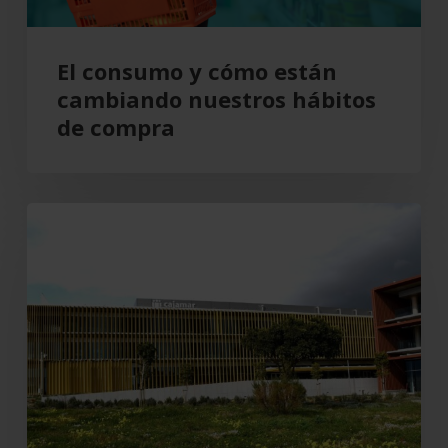
compra
El consumo y cómo están
cambiando nuestros hábitos
de compra
Grupo
Cajamar
gana
193
millones,
un
8,5
%
más,