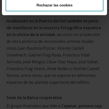
Rechazar las cookies
valor la memoria histórica del edificio en su
localización en la Puerta del Sol también se pone
de manifiesto en la muestra fotográfica expuesta
en la oficina de la entidad
, así como en la selección
de obra pictórica de reconocidos artistas locales
como Juan Bautista Porcar, Vicente Castell
Doménech, Gabriel Puig Roda, Francisco Vidal
Serrulla, José Mingol, César Díaz Naya, José Sabat,
Francisco Puig Vicent, Amat Bellés o Vicente Castell
Alonso, entre otros, que se expone en diferentes
espacios de las plantas superiores del edificio.
Sede de la Banca cooperativa
El grupo financiero que lidera
Cajamar, primera caja