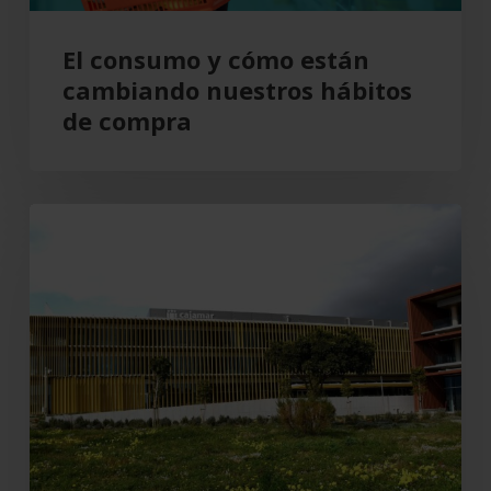
compra
El consumo y cómo están
cambiando nuestros hábitos
de compra
Grupo
Cajamar
gana
193
millones,
un
8,5
%
más,