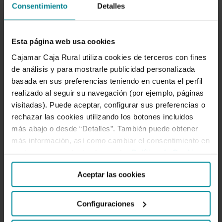
las diferentes intervenciones posteriores que había
Consentimiento
Detalles
sufrido el inmueble en el transcurso del siglo XX, y
que ahora han sido recuperados para mostrarlos
como mosaicos que quedan a la vista tanto en la
Esta página web usa cookies
oficina bancaria como en las plantas superiores.
Cajamar Caja Rural utiliza cookies de terceros con fines
de análisis y para mostrarle publicidad personalizada
basada en sus preferencias teniendo en cuenta el perfil
El in
terés de Cajamar por mantener y poner en
realizado al seguir su navegación (por ejemplo, páginas
visitadas). Puede aceptar, configurar sus preferencias o
rechazar las cookies utilizando los botones incluidos
más abajo o desde “Detalles”. También puede obtener
más información, así como cambiar el consentimiento en
cualquier momento desde nuestra
Política de Cookies
.
Aceptar las cookies
Configuraciones