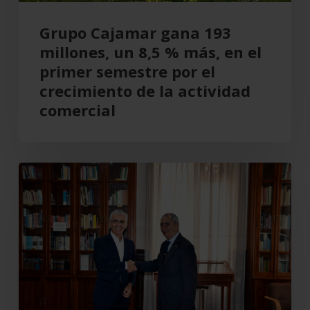
en
el
Grupo Cajamar gana 193
primer
millones, un 8,5 % más, en el
semestre
primer semestre por el
por
crecimiento de la actividad
el
comercial
crecimiento
de
la
Cajamar
actividad
recupera
comercial
el
Teatro
Cervantes
para
Almería