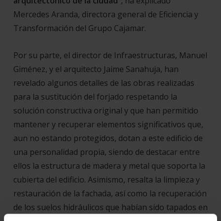
arquitectónico de la ciudad
”, ha explicado
Mercedes Aranda, directora general de Eficiencia y
Transformación del Grupo Cajamar.
Por su parte, el director de Infraestructuras, Manuel
Giménez, y el arquitecto Jaime Sanahuja, han
revelado algunos detalles de las obras realizadas
para la sustitución del forjado respetando la
solución constructiva original y que han permitido
mantener y recuperar elementos significativos que,
aun no estando protegidos, dotan a este edificio de
una personalidad propia, siendo de destacar entre
ellos la estructura de madera y metal que soporta la
cubierta del edificio. Asimismo, resalta la limpieza y
restauración de la fachada, así como la recuperación
de los suelos hidráulicos que habían sido tapados en