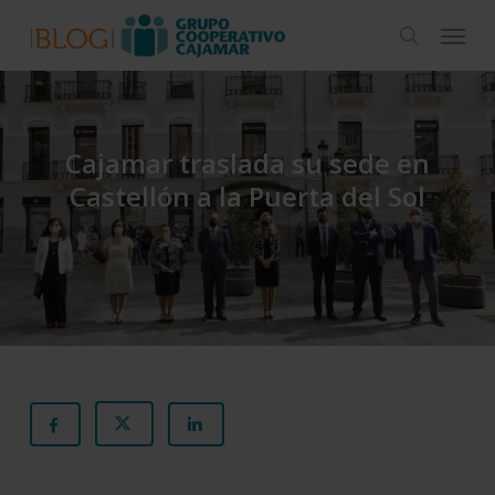
Skip
Menu
to
search
main
content
Cajamar traslada su sede en
Castellón a la Puerta del Sol