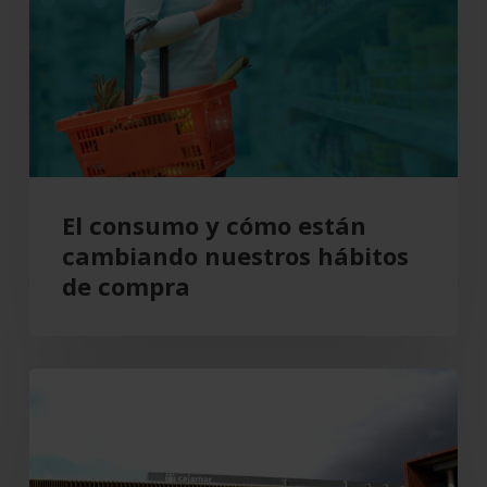
están
cambiando
nuestros
hábitos
de
compra
El consumo y cómo están
cambiando nuestros hábitos
de compra
Grupo
Cajamar
gana
193