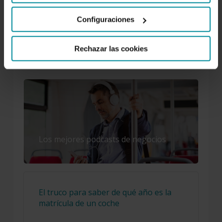
Facebook
Twitter
Instagram
LinkedIn
YouTube
Configuraciones
Rechazar las cookies
LO MÁS LEÍDO
Los mejores podcasts de negocios
El truco para saber de qué año es la
matrícula de un coche