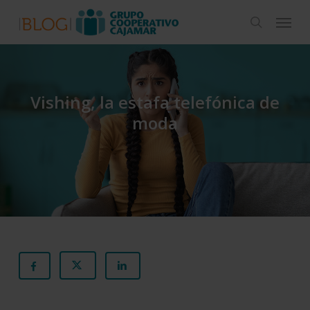
Skip
Menu
to
search
main
content
Vishing, la estafa telefónica de
moda