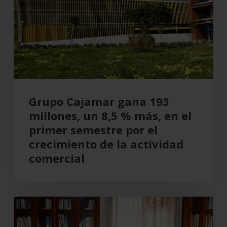
millones,
un
8,5
%
más,
en
el
Grupo Cajamar gana 193
primer
millones, un 8,5 % más, en el
semestre
primer semestre por el
por
crecimiento de la actividad
el
comercial
crecimiento
de
la
Cajamar
actividad
recupera
comercial