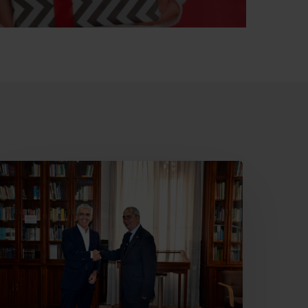
ajamar
ecupera
l
eatro
ervantes
ara
lmería