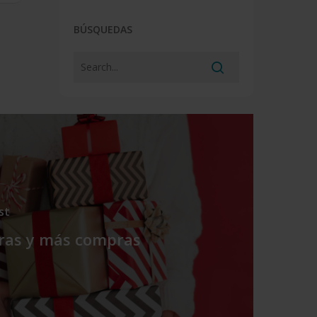
BÚSQUEDAS
st
as y más compras