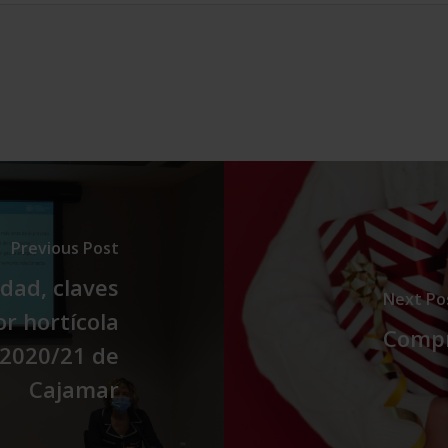
Previous Post
idad, claves
Next Po
or hortícola
Compr
 2020/21 de
Cajamar