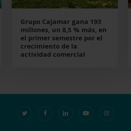
más,
en
Grupo Cajamar gana 193
el
millones, un 8,5 % más, en
primer
el primer semestre por el
semestre
crecimiento de la
por
actividad comercial
el
crecimiento
de
la
actividad
comercial
twitter
facebook
linkedin
youtube
instagram