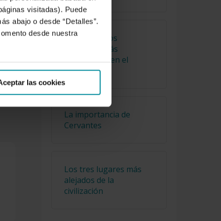
 páginas visitadas). Puede
más abajo o desde “Detalles”.
unos
 momento desde nuestra
Cuáles son los
alimentos más
consumidos en el
mundo
Aceptar las cookies
La importancia de
Cervantes
Los tres lugares más
alejados de la
civilización