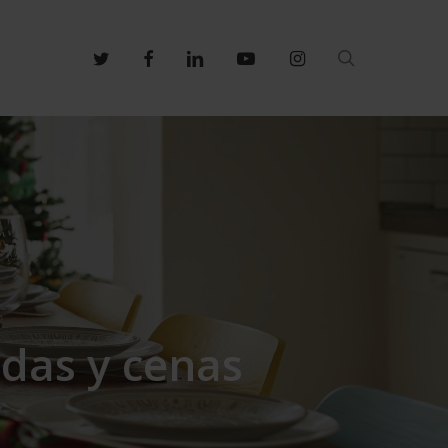
search
twitter
facebook
linkedin
youtube
instagram
das y cenas