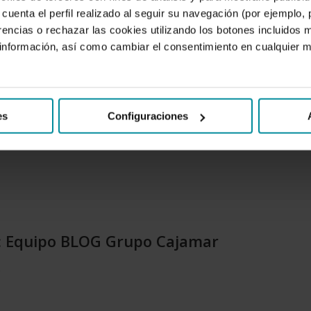
tanta demanda.
cuenta el perfil realizado al seguir su navegación (por ejemplo,
es pedirlas por internet y que te las lleven a casa para
rencias o rechazar las cookies utilizando los botones incluidos 
e cada botella pesa más de un kilo. Y a poco que compres 
nformación, así como cambiar el consentimiento en cualquier
rvezas te plantarás con varias bolsas de entre diez y veinte
es
Configuraciones
:
Equipo BLOG Grupo Cajamar
.