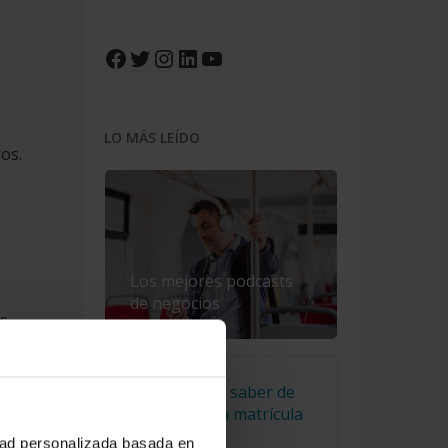
Facebook
Twitter
Instagram
LinkedIn
YouTube
LO MÁS LEÍDO
os.
Los mejores podcasts
de negocios
s.
El truco para saber de
s
qué año es la matrícula
de un coche
idad personalizada basada en