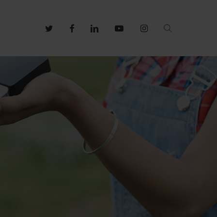
search
twitter
facebook
linkedin
youtube
instagram