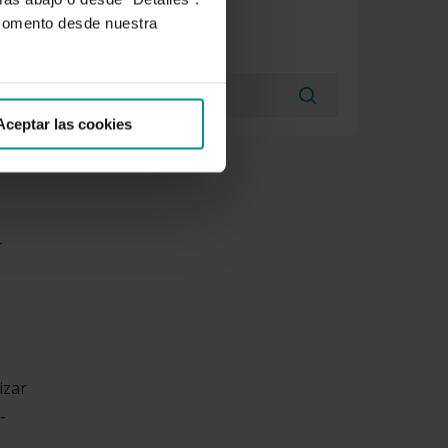
 una
 momento desde nuestra
BÚSQUEDAS
 de
Aceptar las cookies
r
izar
-