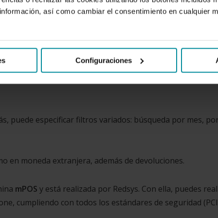
ualquier terminal smartphone, tablet o teléfono móvil en
nformación, así como cambiar el consentimiento en cualquier
zar certificaciones adicionales.
a realizar pagos seguros EMV y de banda magnética, a través
es
Configuraciones
s, puede especificar filtros variados: búsqueda por mes, po
omo en moneda extranjera, además de devoluciones.
mina
mPOS
y está realizada por Redsys. Con ella, puedes real
ne, cumpliendo con todos los estándares de seguridad (PCI