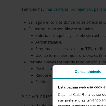
También hay
más ventajas, por ejemplo, para l
Se llega a entornos donde no se ofrece el p
Es una solución sencilla y económica:
Solución asequible y flexible sin costes 
Autoinstalable.
Seguridad similar a la de un TPV tradicio
Uso de terminales multifuncionales (Sma
Permite nuevas formas de relación con el cli
Posibilita nuevas fórmulas de relación co
Consentimiento
Reduce el tiempo de espera en caja.
Facilita el cobro en cualquier lugar don
Esta página web usa cookie
Cajamar Caja Rural utiliza c
App vía bluetooth
sus preferencias teniendo en 
Es importante, también, tener claro todo lo que c
aceptar, configurar sus prefe