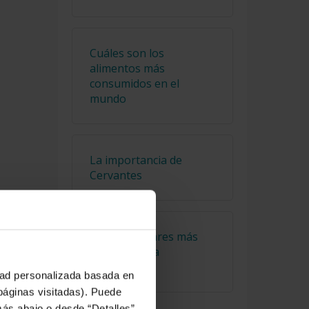
Cuáles son los
alimentos más
consumidos en el
mundo
La importancia de
Cervantes
Los tres lugares más
alejados de la
civilización
idad personalizada basada en
 páginas visitadas). Puede
 del
más abajo o desde “Detalles”.