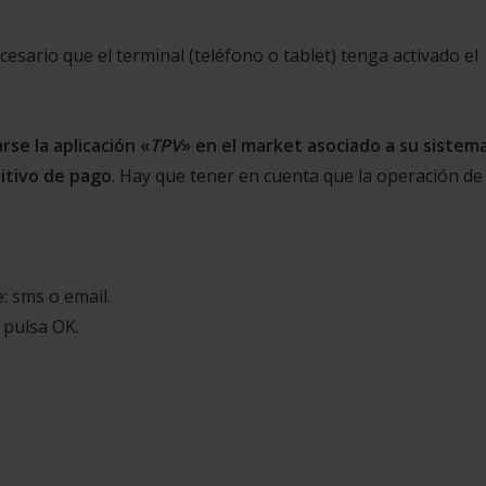
esario que el terminal (teléfono o tablet) tenga activado el
se la aplicación «
TPV
» en el market asociado a su sistem
sitivo de pago
. Hay que tener en cuenta que la operación de
e: sms o email.
y pulsa OK.