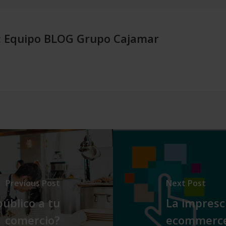
:
Equipo BLOG Grupo Cajamar
.
Previous Post
Next Post
úblico a tu
La impresci
comercio?
ecommerc