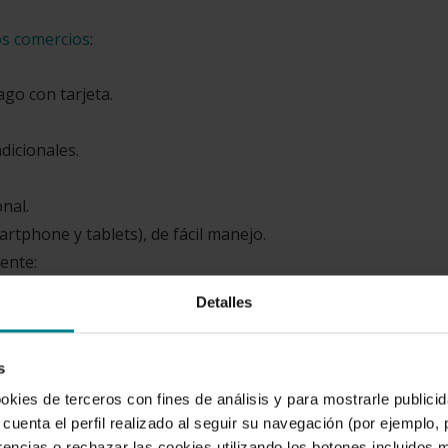
os comercios
:
ago con tarjeta.
adicionales.
nal.
rtphone y tablets), de fácil manejo.
ente:
n el cliente, dentro de la tienda.
Detalles
de se produzca la venta.
s
ookies de terceros con fines de análisis y para mostrarle public
cuenta el perfil realizado al seguir su navegación (por ejemplo,
oncierne al dispositivo desde el que vas a trabajar. Se trata
rencias o rechazar las cookies utilizando los botones incluidos 