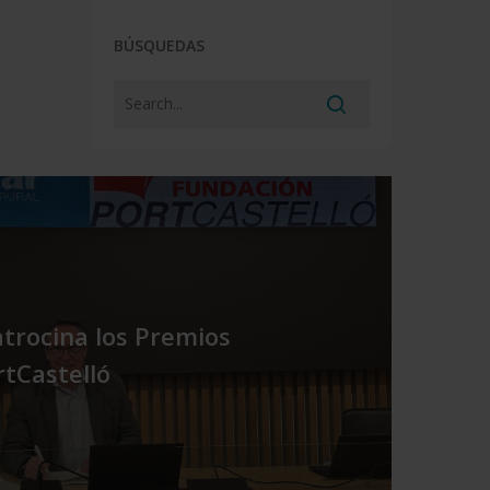
BÚSQUEDAS
trocina los Premios
rtCastelló