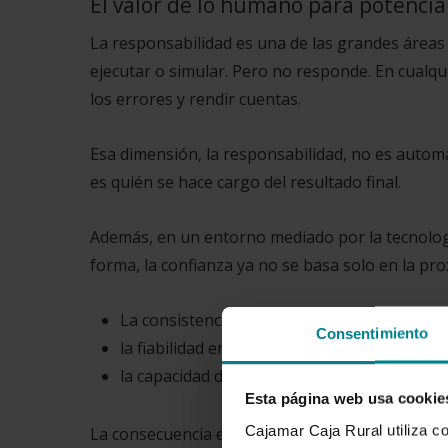
El valor de lo humano para potenciar
La responsabilidad es una de las grandes áreas
ejecutar o simular. Pero no responde. En cualqui
los errores y rendir cuentas.
Esa dimensión, la responsabilidad, no es autom
es quién se hace cargo del resultado final.
Además, en un entorno mediado por la tecnologí
forma, la confianza ya no se basa solo en la pr
La consistencia en el tiempo,
Consentimiento
la fiabilidad en la ejecución, y
la capacidad de escuchar y ajustar.
Esta página web usa cookie
Cajamar Caja Rural utiliza c
La consecuencia es que las organizaciones no sol