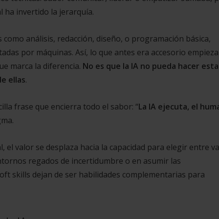
al ha invertido la jerarquía.
 como análisis, redacción, diseño, o programación básica,
utadas por máquinas. Así, lo que antes era accesorio empieza
ue marca la diferencia.
No es que la IA no pueda hacer esta
e ellas
.
la frase que encierra todo el sabor: “
La IA ejecuta, el hu
igma.
 el valor se desplaza hacia la capacidad para elegir entre va
 entornos regados de incertidumbre o en asumir las
soft skills dejan de ser habilidades complementarias para