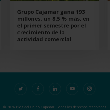
en
Grupo Cajamar gana 193
el
millones, un 8,5 % más, en
primer
el primer semestre por el
semestre
crecimiento de la
por
actividad comercial
el
crecimiento
de
la
actividad
comercial
twitter
facebook
linkedin
youtube
instagram
© 2026 Blog del Grupo Cajamar. Todos los derechos reservados.