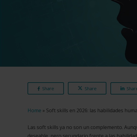
Share
Share
Shar
Home
»
Soft skills en 2026: las habilidades hu
Las soft skills ya no son un complemento. Aun
deseable, pero secundario frente a las habilida