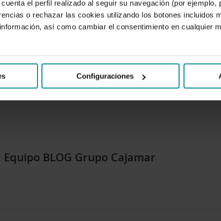
cuenta el perfil realizado al seguir su navegación (por ejemplo,
rencias o rechazar las cookies utilizando los botones incluidos 
 una paradoja que dice que
cuanto más avanza la IA, más
nformación, así como cambiar el consentimiento en cualquier
e aunque la automatización elimina tareas, también expone
ir, coordinar, interpretar y responsabilizarse. Es decir, tare
es
Configuraciones
:
Equipo BLOG Grupo Cajamar
.