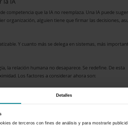
 la IA
 de competencia que la IA no reemplaza. Una IA puede suger
er organización, alguien tiene que firmar las decisiones, as
atizable. Y cuanto más se delega en sistemas, más importan
a, la relación humana no desaparece. Se redefine. De esta
oximidad. Los factores a considerar ahora son:
Detalles
s
ookies de terceros con fines de análisis y para mostrarle public
o compiten por eficiencia, sino por credibilidad.