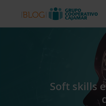
Skip
to
main
content
Soft skills