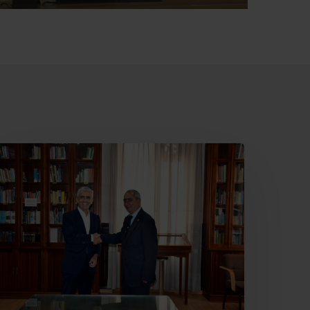
ajamar
ecupera
l
eatro
ervantes
ara
lmería