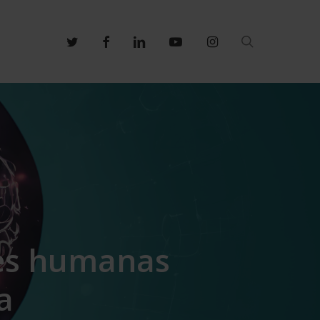
search
twitter
facebook
linkedin
youtube
instagram
ades humanas
a