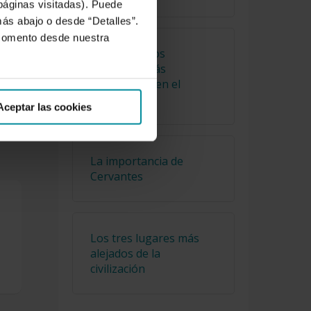
 páginas visitadas). Puede
más abajo o desde “Detalles”.
 momento desde nuestra
 lo
Cuáles son los
as
alimentos más
consumidos en el
mundo
Aceptar las cookies
La importancia de
Cervantes
Los tres lugares más
alejados de la
civilización