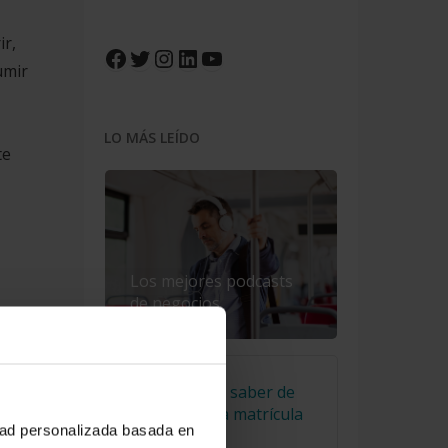
ir,
Facebook
Twitter
Instagram
LinkedIn
YouTube
umir
LO MÁS LEÍDO
te
Los mejores podcasts
de negocios
El truco para saber de
qué año es la matrícula
idad personalizada basada en
de un coche