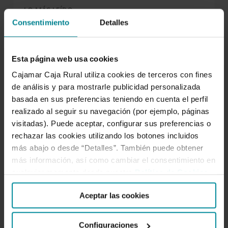
LO MÁS LEÍDO
Consentimiento
Detalles
Esta página web usa cookies
Cajamar Caja Rural utiliza cookies de terceros con fines
de análisis y para mostrarle publicidad personalizada
Los mejores podcasts de negocios
basada en sus preferencias teniendo en cuenta el perfil
realizado al seguir su navegación (por ejemplo, páginas
visitadas). Puede aceptar, configurar sus preferencias o
rechazar las cookies utilizando los botones incluidos
El truco para saber de qué año es la
más abajo o desde “Detalles”. También puede obtener
matrícula de un coche
más información, así como cambiar el consentimiento en
cualquier momento desde nuestra
Política de Cookies
.
Aceptar las cookies
Cuáles son los alimentos más
consumidos en el mundo
Configuraciones