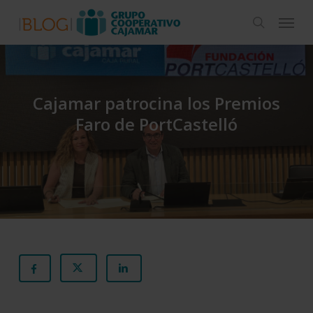
Skip
Menu
to
search
main
content
Cajamar patrocina los Premios
Faro de PortCastelló