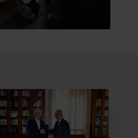
ajamar
ecupera
l
eatro
ervantes
ara