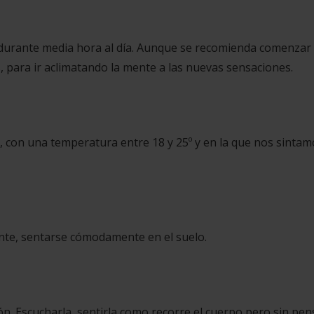
e durante media hora al día. Aunque se recomienda comenzar
 para ir aclimatando la mente a las nuevas sensaciones.
os, con una temperatura entre 18 y 25º y en la que nos sinta
nte, sentarse cómodamente en el suelo.
n. Escucharla, sentirla como recorre el cuerpo pero sin pen