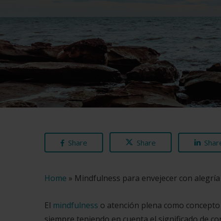
Share
Share
Shar
Home
»
Mindfulness para envejecer con alegría
El
mindfulness
o atención plena como concepto 
siempre teniendo en cuenta el significado de co