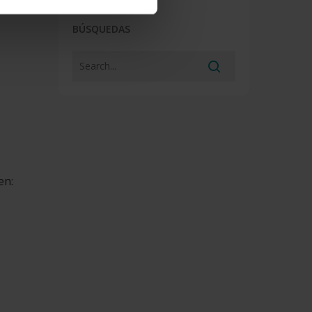
 de
BÚSQUEDAS
en: