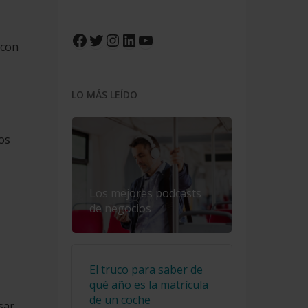
Facebook
Twitter
Instagram
LinkedIn
YouTube
 con
LO MÁS LEÍDO
mos
Los mejores podcasts
de negocios
El truco para saber de
qué año es la matrícula
de un coche
sar