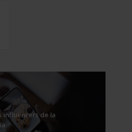
s influencers de la
ía