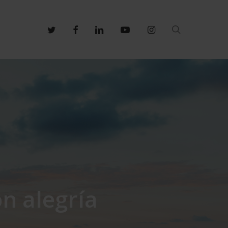
search
twitter
facebook
linkedin
youtube
instagram
n alegría