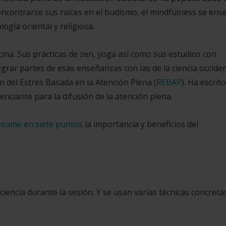
encontrarse sus raíces en el budismo, el mindfulness se ens
gía oriental y religiosa.
cina
. Sus prácticas de zen, yoga así como sus estudios con
grar partes de esas enseñanzas con las de la ciencia occiden
n del Estrés Basada en la Atención Plena (
REBAP
).​ Ha escrito
enciante para la difusión de la atención plena.
resume en siete puntos
la importancia y beneficios del
iencia durante la sesión. Y se usan varias técnicas concreta