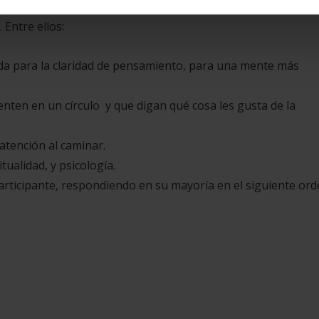
alquier edad, incluida la vejez
. Y se recomiendan una serie
 Entre ellos:
a para la claridad de pensamiento, para una mente más
sienten en un círculo y que digan qué cosa les gusta de la
a atención al caminar.
tualidad, y psicología.
participante, respondiendo en su mayoría en el siguiente ord