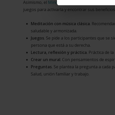
Asimismo, el
Mindfulness es muy interesante a cu
juegos para activarla y encontrar sus beneficios.
Meditación con música clásica
. Recomendad
saludable y armonizada.
Juegos
. Se pide a los participantes que se 
persona que está a su derecha.
Lectura, reflexión y práctica
. Práctica de l
Crear un mural
. Con pensamientos de espiri
Preguntas
. Se plantea la pregunta a cada 
Salud, unión familiar y trabajo.