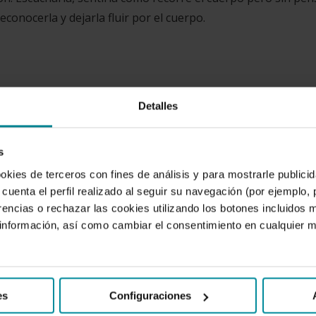
conocerla y dejarla fluir por el cuerpo.
en un aspecto de la percepción o imagen mental, deberemo
Detalles
s tener la mente en blanco. Es necesaria mucha disciplina pe
en usar los ejercicios de pensamiento descritos en el punto
s
ookies de terceros con fines de análisis y para mostrarle public
cuenta el perfil realizado al seguir su navegación (por ejemplo,
indfulness?
rencias o rechazar las cookies utilizando los botones incluidos 
nformación, así como cambiar el consentimiento en cualquier
l of Internal Medicine reveló que practicar media hora de
ornos como la depresión o la ansiedad.
es
Configuraciones