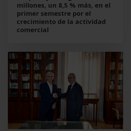
primer
millones, un 8,5 % más, en el
semestre
primer semestre por el
por
crecimiento de la actividad
el
comercial
crecimiento
de
la
Cajamar
actividad
recupera
comercial
el
Teatro
Cervantes
para
Almería