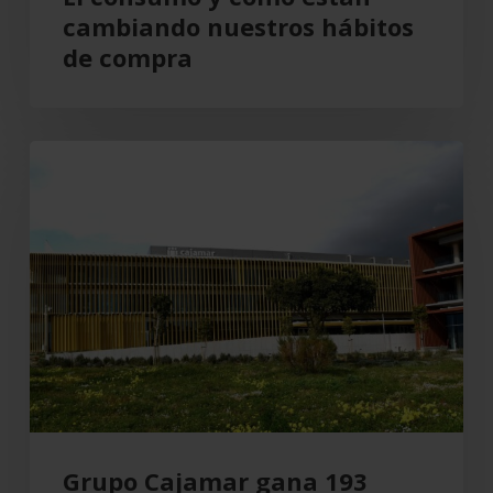
cambiando nuestros hábitos
de compra
Grupo
Cajamar
gana
193
millones,
un
8,5
%
más,
en
el
Grupo Cajamar gana 193