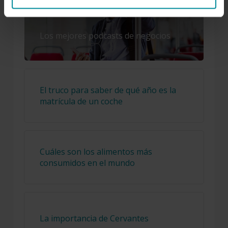
Los mejores podcasts de negocios
El truco para saber de qué año es la
matrícula de un coche
Cuáles son los alimentos más
consumidos en el mundo
La importancia de Cervantes