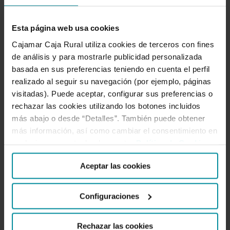
Para nosotros es tan importante atenderte como
Esta página web usa cookies
entenderte, escucharnos y compartir. Por eso
Cajamar Caja Rural utiliza cookies de terceros con fines
creamos espacios de intercambio como este. Aquí el
de análisis y para mostrarle publicidad personalizada
conocimiento se comparte. Forma parte de nuestro
ADN cooperativo.
basada en sus preferencias teniendo en cuenta el perfil
realizado al seguir su navegación (por ejemplo, páginas
visitadas). Puede aceptar, configurar sus preferencias o
rechazar las cookies utilizando los botones incluidos
SÍGUENOS
más abajo o desde “Detalles”. También puede obtener
más información, así como cambiar el consentimiento en
Facebook
Twitter
Instagram
LinkedIn
YouTube
cualquier momento desde nuestra
Política de Cookies
.
Aceptar las cookies
LO MÁS LEÍDO
Configuraciones
Rechazar las cookies