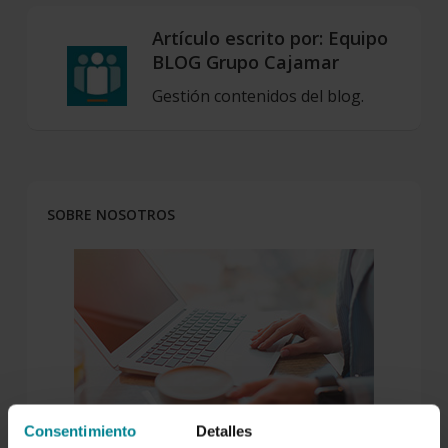
Artículo escrito por:
Equipo
BLOG Grupo Cajamar
Gestión contenidos del blog.
SOBRE NOSOTROS
Consentimiento
Detalles