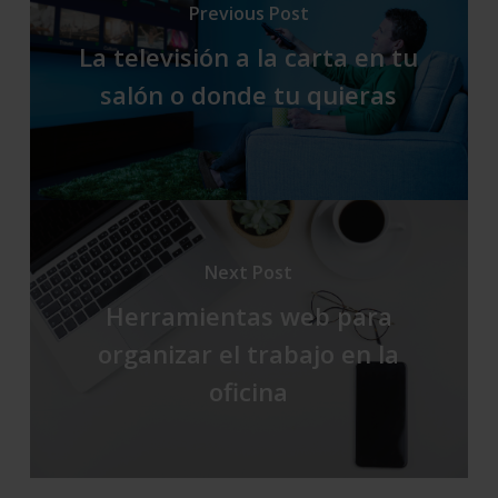
Previous Post
La televisión a la carta en tu
salón o donde tu quieras
Next Post
Herramientas web para
organizar el trabajo en la
oficina