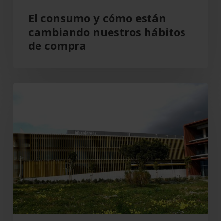
El consumo y cómo están
cambiando nuestros hábitos
de compra
Grupo
Cajamar
gana
193
millones,
un
8,5
%
más,
en