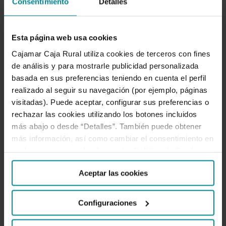
Consentimiento
Detalles
Esta página web usa cookies
Para nosotros es tan importante atenderte como
Cajamar Caja Rural utiliza cookies de terceros con fines
entenderte, escucharnos y compartir. Por eso
creamos espacios de intercambio como este. Aquí el
de análisis y para mostrarle publicidad personalizada
conocimiento se comparte. Forma parte de nuestro
basada en sus preferencias teniendo en cuenta el perfil
ADN cooperativo.
realizado al seguir su navegación (por ejemplo, páginas
visitadas). Puede aceptar, configurar sus preferencias o
rechazar las cookies utilizando los botones incluidos
SÍGUENOS
más abajo o desde “Detalles”. También puede obtener
más información, así como cambiar el consentimiento en
cualquier momento desde nuestra
Política de Cookies
.
Facebook
Twitter
Instagram
LinkedIn
YouTube
Aceptar las cookies
Configuraciones
LO MÁS LEÍDO