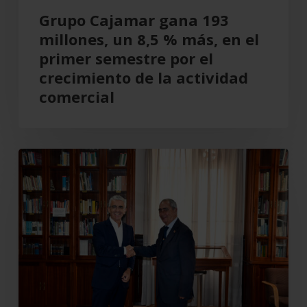
el
Grupo Cajamar gana 193
primer
millones, un 8,5 % más, en el
semestre
primer semestre por el
por
crecimiento de la actividad
el
comercial
crecimiento
de
la
Cajamar
actividad
recupera
comercial
el
Teatro
Cervantes
para
Almería