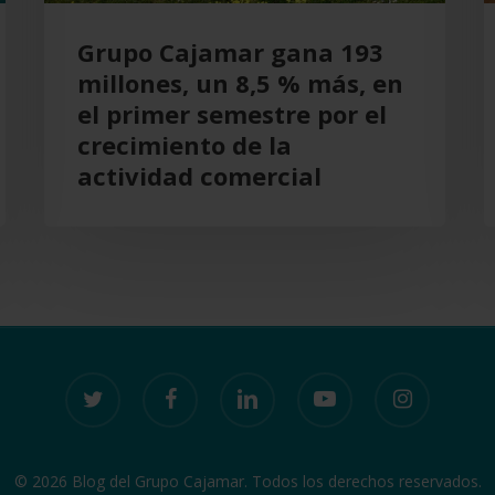
en
Grupo Cajamar gana 193
el
millones, un 8,5 % más, en
primer
el primer semestre por el
semestre
crecimiento de la
por
actividad comercial
el
crecimiento
de
la
actividad
comercial
twitter
facebook
linkedin
youtube
instagram
© 2026 Blog del Grupo Cajamar. Todos los derechos reservados.