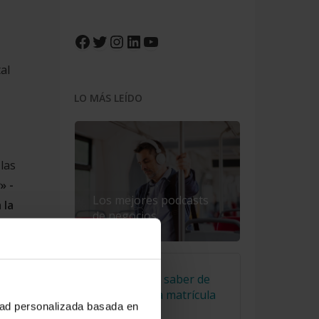
Facebook
Twitter
Instagram
LinkedIn
YouTube
al
LO MÁS LEÍDO
las
» -
Los mejores podcasts
 la
de negocios
0
El truco para saber de
qué año es la matrícula
idad personalizada basada en
de un coche