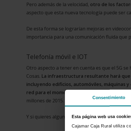
Pero además de la velocidad,
otro de los factor
aspecto que esta nueva tecnología puede ser ca
De esta forma se lograrían mejoras en videoconf
importancia para una comunicación fluida que p
Telefonía móvil e IOT
Otro aspecto a tener en cuenta es que el 5G se 
Cosas.
La infraestructura resultante hará que 
incluyendo edificios, automóviles, máquinas 
red para el momento en que 5G se estrene gl
Consentimiento
millones de 2015.
Y si quieres algunos ejemplos, estos te pueden 
Esta página web usa cookie
Cajamar Caja Rural utiliza c