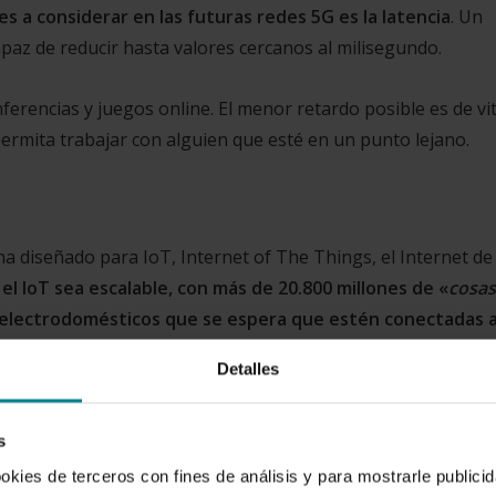
es a considerar en las futuras redes 5G es la latencia
. Un
paz de reducir hasta valores cercanos al milisegundo.
erencias y juegos online. El menor retardo posible es de vit
ermita trabajar con alguien que esté en un punto lejano.
ha diseñado para IoT, Internet of The Things, el Internet de 
el IoT sea escalable, con más de 20.800 millones de «
cosas
y electrodomésticos que se espera que estén conectadas a
obalmente en 2020.
Una cifra a considerar frente a los 4.90
Detalles
hacer entender la nueva fase de la revolución que llega:
s
ookies de terceros con fines de análisis y para mostrarle public