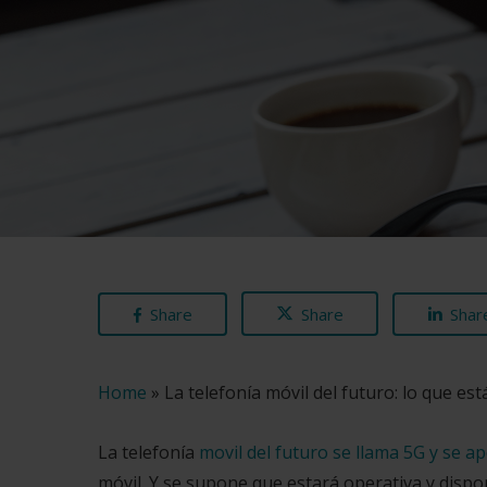
Share
Share
Shar
Home
»
La telefonía móvil del futuro: lo que est
La telefonía
movil del futuro se llama 5G y se ap
móvil. Y se supone que estará operativa y dispo