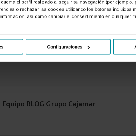
la en tu smartphone en menos de tres segundos.
cuenta el perfil realizado al seguir su navegación (por ejemplo,
rencias o rechazar las cookies utilizando los botones incluidos 
automáticamente salvando los obstáculos del camino.
nformación, así como cambiar el consentimiento en cualquier
 quirúrgicos complejos utilizando robots de forma remota.
ormación en tiempo real omnipresente sobre el tráfico y el
es
Configuraciones
:
Equipo BLOG Grupo Cajamar
.