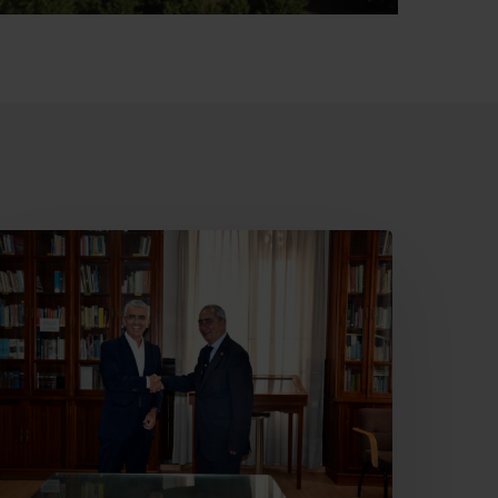
ajamar
ecupera
l
eatro
ervantes
ara
lmería