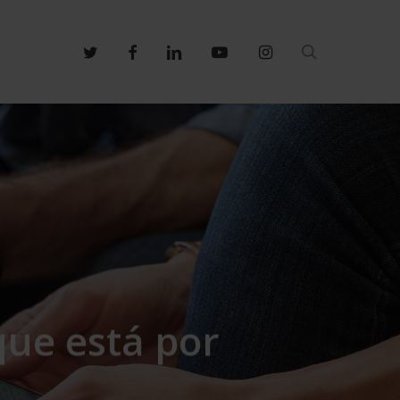
search
twitter
facebook
linkedin
youtube
instagram
 que está por