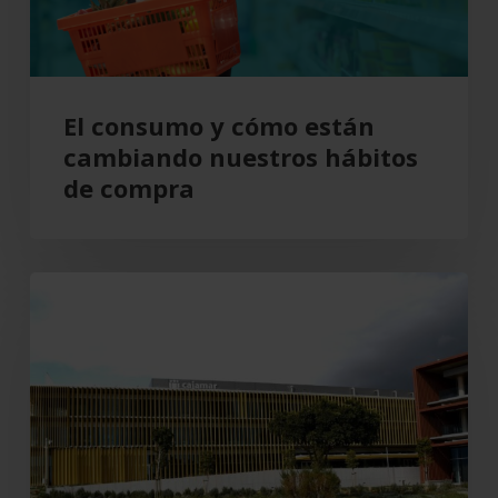
hábitos
de
compra
El consumo y cómo están
cambiando nuestros hábitos
de compra
Grupo
Cajamar
gana
193
millones,
un
8,5