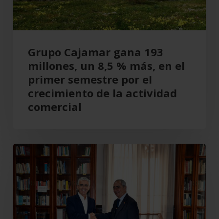
%
más,
en
el
Grupo Cajamar gana 193
primer
millones, un 8,5 % más, en el
semestre
primer semestre por el
por
crecimiento de la actividad
el
comercial
crecimiento
de
la
Cajamar
actividad
recupera
comercial
el
Teatro
Cervantes
para