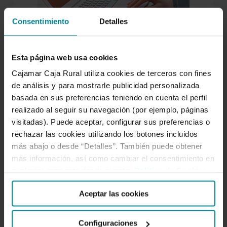
Consentimiento
Detalles
Esta página web usa cookies
Cajamar Caja Rural utiliza cookies de terceros con fines
Para nosotros es tan importante atenderte como
de análisis y para mostrarle publicidad personalizada
entenderte, escucharnos y compartir. Por eso
basada en sus preferencias teniendo en cuenta el perfil
creamos espacios de intercambio como este. Aquí el
realizado al seguir su navegación (por ejemplo, páginas
conocimiento se comparte. Forma parte de nuestro
visitadas). Puede aceptar, configurar sus preferencias o
ADN cooperativo.
rechazar las cookies utilizando los botones incluidos
más abajo o desde “Detalles”. También puede obtener
más información, así como cambiar el consentimiento en
SÍGUENOS
cualquier momento desde nuestra
Política de Cookies
.
Aceptar las cookies
Facebook
Twitter
Instagram
LinkedIn
YouTube
Configuraciones