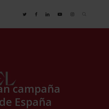
search
twitter
facebook
linkedin
youtube
instagram
gran campaña
 de España