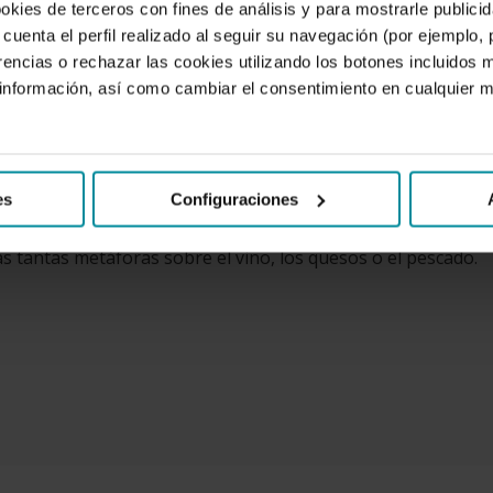
ookies de terceros con fines de análisis y para mostrarle public
rantes españoles haya 253 estrellas Michelin.
cuenta el perfil realizado al seguir su navegación (por ejemplo,
rencias o rechazar las cookies utilizando los botones incluidos 
hef José Andrés, protagonista del vídeo de la campaña en el 
nformación, así como cambiar el consentimiento en cualquier
mera vez le preguntaron de dónde venía y él respondió qu
de productos españoles frescos y de calidad, José Andrés s
es
Configuraciones
 donde reside el secreto de la longevidad
» y a los olivos 
as tantas metáforas sobre el vino, los quesos o el pescado.