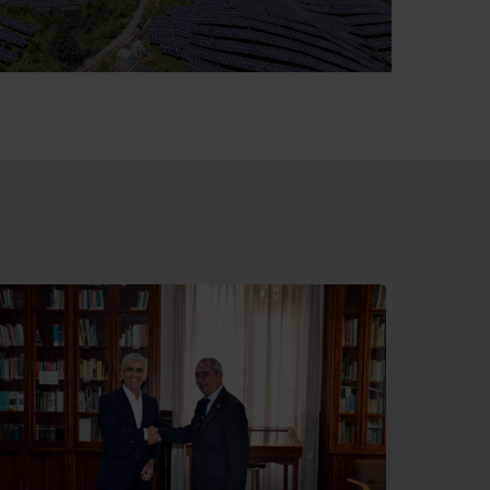
ajamar
ecupera
l
eatro
ervantes
ara
lmería