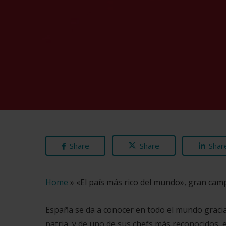
Share
Share
Shar
Home
»
«El país más rico del mundo», gran ca
España se da a conocer en todo el mundo gracia
patria, y de uno de sus chefs más reconocidos, 