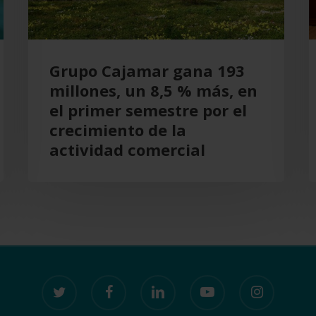
%
más,
en
Grupo Cajamar gana 193
el
millones, un 8,5 % más, en
primer
el primer semestre por el
semestre
crecimiento de la
por
actividad comercial
el
crecimiento
de
la
actividad
comercial
twitter
facebook
linkedin
youtube
instagram