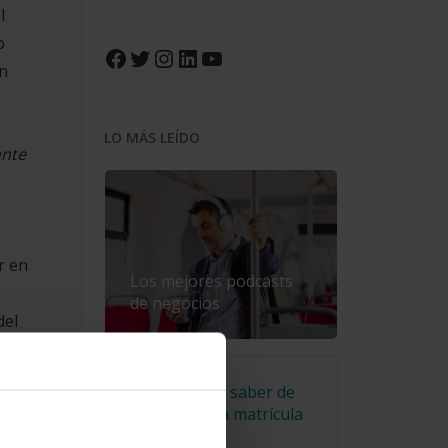
l
o
Facebook
Twitter
Instagram
LinkedIn
YouTube
en
LO MÁS LEÍDO
ante
r en
Los mejores podcasts
de negocios
del
El truco para saber de
a
qué año es la matrícula
intos
de un coche