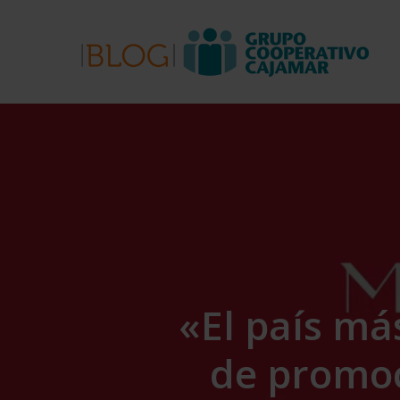
Skip
to
main
content
«El país má
de promoc