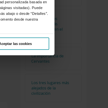
idad personalizada basada en
 páginas visitadas). Puede
más abajo o desde “Detalles”.
que
Cuáles son los
 momento desde nuestra
e
alimentos más
consumidos en el
mundo
e
Aceptar las cookies
como
La importancia de
Cervantes
Los tres lugares más
alejados de la
civilización