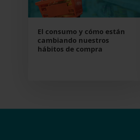
hábitos
de
compra
El consumo y cómo están
cambiando nuestros
hábitos de compra