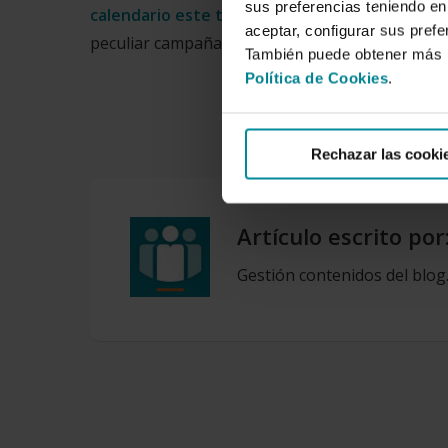
sus preferencias teniendo en 
calendario este tercer lunes de enero
como el
aceptar, configurar sus prefe
peculiar campaña publicitaria.
También puede obtener más i
Política de Cookies
.
Rechazar las cooki
Artículo escrito por
Gestión contenidos del blog