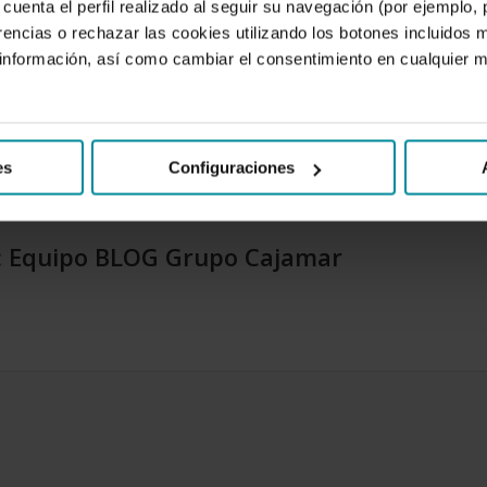
cuenta el perfil realizado al seguir su navegación (por ejemplo,
 más triste de año
al perderse entre los flecos el origen de
rencias o rechazar las cookies utilizando los botones incluidos 
nformación, así como cambiar el consentimiento en cualquier
es
Configuraciones
:
Equipo BLOG Grupo Cajamar
.