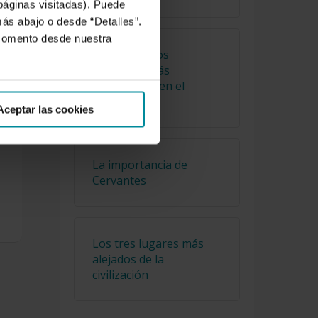
 páginas visitadas). Puede
 esta
más abajo o desde “Detalles”.
 momento desde nuestra
Cuáles son los
alimentos más
consumidos en el
mundo
Aceptar las cookies
La importancia de
Cervantes
Los tres lugares más
alejados de la
civilización