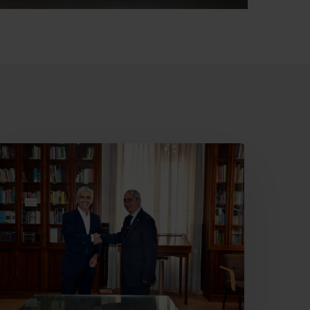
ajamar
ecupera
l
eatro
ervantes
ara
lmería