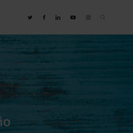
search
twitter
facebook
linkedin
youtube
instagram
ño