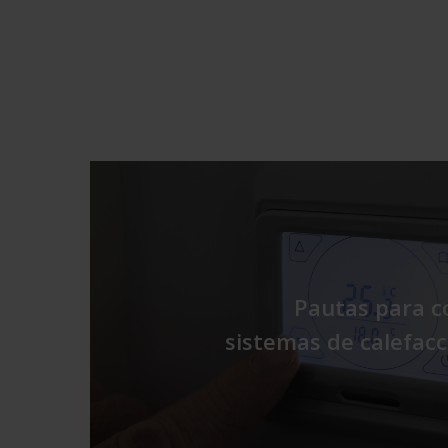
Pautas para co
sistemas de calefacc