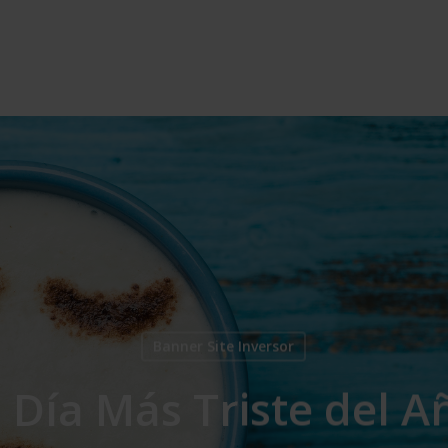
Banner Site Inversor
l Día Más Triste del A