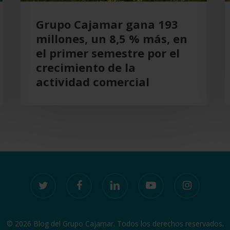
en
Grupo Cajamar gana 193
el
millones, un 8,5 % más, en
primer
el primer semestre por el
semestre
crecimiento de la
por
actividad comercial
el
crecimiento
de
la
actividad
comercial
twitter
facebook
linkedin
youtube
instagram
© 2026 Blog del Grupo Cajamar. Todos los derechos reservados.