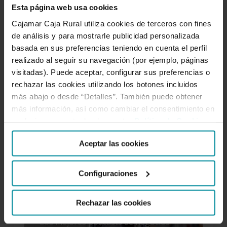
creamos espacios de intercambio como este. Aquí el
Esta página web usa cookies
conocimiento se comparte. Forma parte de nuestro
Cajamar Caja Rural utiliza cookies de terceros con fines
ADN cooperativo.
de análisis y para mostrarle publicidad personalizada
basada en sus preferencias teniendo en cuenta el perfil
realizado al seguir su navegación (por ejemplo, páginas
SÍGUENOS
visitadas). Puede aceptar, configurar sus preferencias o
rechazar las cookies utilizando los botones incluidos
más abajo o desde “Detalles”. También puede obtener
Facebook
Twitter
Instagram
LinkedIn
YouTube
más información, así como cambiar el consentimiento en
cualquier momento desde nuestra
Política de Cookies
.
Aceptar las cookies
LO MÁS LEÍDO
Configuraciones
Rechazar las cookies
Los mejores podcasts de negocios