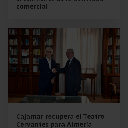
el
comercial
crecimiento
de
la
Cajamar
actividad
recupera
comercial
el
Teatro
Cervantes
para
Almería
Cajamar recupera el Teatro
Cervantes para Almería