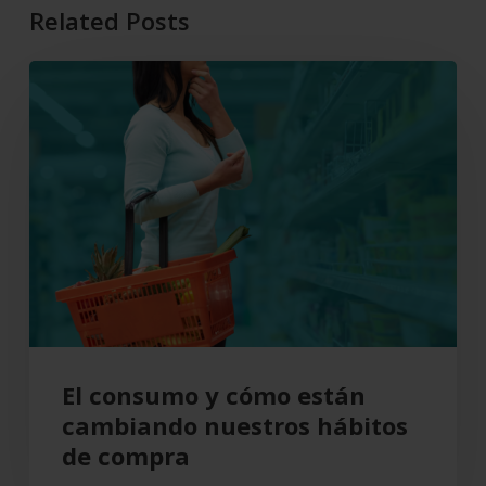
Related Posts
El
consumo
y
cómo
están
cambiando
nuestros
hábitos
de
compra
El consumo y cómo están
cambiando nuestros hábitos
de compra