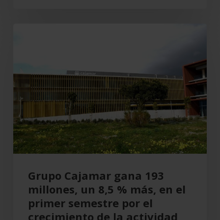
Grupo
Cajamar
gana
193
millones,
un
8,5
%
más,
en
el
Grupo Cajamar gana 193
primer
millones, un 8,5 % más, en el
semestre
primer semestre por el
por
crecimiento de la actividad