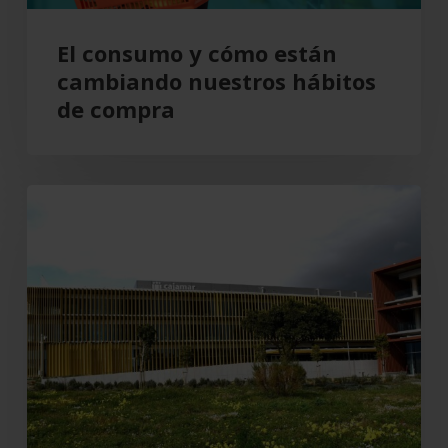
compra
El consumo y cómo están
cambiando nuestros hábitos
de compra
Grupo
Cajamar
gana
193
millones,
un
8,5
%
más,