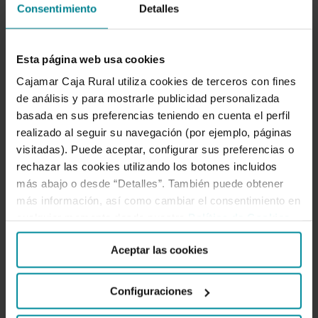
Consentimiento
Detalles
Esta página web usa cookies
Para nosotros es tan importante atenderte como
Cajamar Caja Rural utiliza cookies de terceros con fines
entenderte, escucharnos y compartir. Por eso
de análisis y para mostrarle publicidad personalizada
creamos espacios de intercambio como este. Aquí el
basada en sus preferencias teniendo en cuenta el perfil
conocimiento se comparte. Forma parte de nuestro
realizado al seguir su navegación (por ejemplo, páginas
ADN cooperativo.
visitadas). Puede aceptar, configurar sus preferencias o
rechazar las cookies utilizando los botones incluidos
más abajo o desde “Detalles”. También puede obtener
SÍGUENOS
más información, así como cambiar el consentimiento en
cualquier momento desde nuestra
Política de Cookies
.
Facebook
Twitter
Instagram
LinkedIn
YouTube
Aceptar las cookies
Configuraciones
LO MÁS LEÍDO