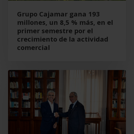
en
el
Grupo Cajamar gana 193
primer
millones, un 8,5 % más, en el
semestre
primer semestre por el
por
crecimiento de la actividad
el
comercial
crecimiento
de
la
Cajamar
actividad
recupera
comercial
el
Teatro
Cervantes
para
Almería