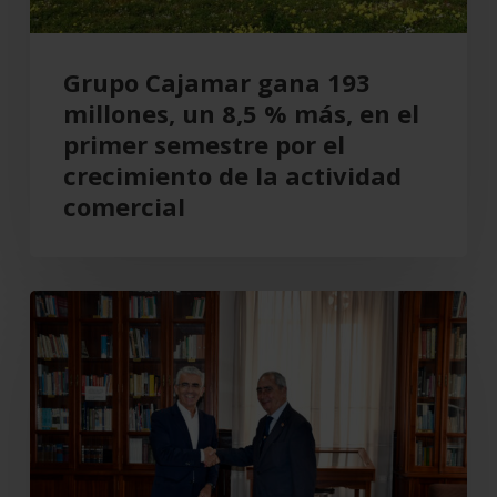
más,
en
el
Grupo Cajamar gana 193
primer
millones, un 8,5 % más, en el
semestre
primer semestre por el
por
crecimiento de la actividad
el
comercial
crecimiento
de
la
Cajamar
actividad
recupera
comercial
el
Teatro
Cervantes
para
Almería