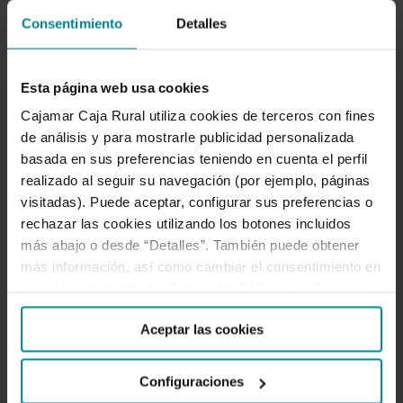
Consentimiento
Detalles
Esta página web usa cookies
Para nosotros es tan importante atenderte como
Cajamar Caja Rural utiliza cookies de terceros con fines
entenderte, escucharnos y compartir. Por eso
de análisis y para mostrarle publicidad personalizada
creamos espacios de intercambio como este. Aquí el
basada en sus preferencias teniendo en cuenta el perfil
conocimiento se comparte. Forma parte de nuestro
realizado al seguir su navegación (por ejemplo, páginas
ADN cooperativo.
visitadas). Puede aceptar, configurar sus preferencias o
rechazar las cookies utilizando los botones incluidos
más abajo o desde “Detalles”. También puede obtener
SÍGUENOS
más información, así como cambiar el consentimiento en
cualquier momento desde nuestra
Política de Cookies
.
Facebook
Twitter
Instagram
LinkedIn
YouTube
Aceptar las cookies
Configuraciones
LO MÁS LEÍDO