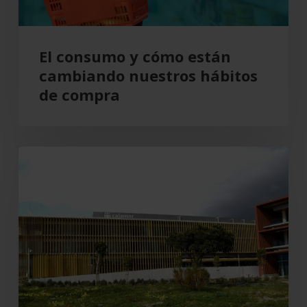
de
compra
El consumo y cómo están
cambiando nuestros hábitos
de compra
Grupo
Cajamar
gana
193
millones,
un
8,5
%