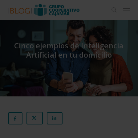
Skip
Menu
to
search
main
content
Cinco ejemplos de Inteligencia
Artificial en tu domicilio