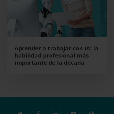
IA:
la
habilidad
profesional
más
importante
de
Aprender a trabajar con IA: la
la
habilidad profesional más
década
importante de la década
twitter
facebook
linkedin
youtube
instagram