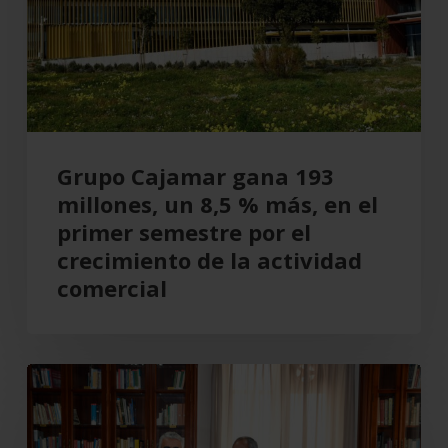
un
8,5
%
más,
en
el
Grupo Cajamar gana 193
primer
millones, un 8,5 % más, en el
semestre
primer semestre por el
por
crecimiento de la actividad
el
comercial
crecimiento
de
la
Cajamar
actividad
recupera
comercial
el