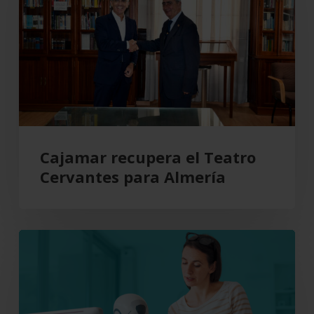
Teatro
Cervantes
para
Almería
Cajamar recupera el Teatro
Cervantes para Almería
Aprender
a
trabajar
con