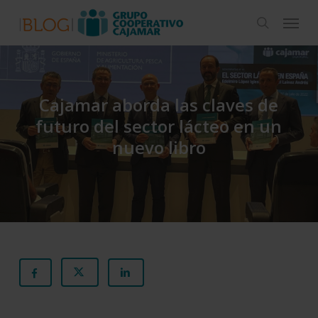
Skip
Menu
to
search
main
content
Cajamar aborda las claves de
futuro del sector lácteo en un
nuevo libro