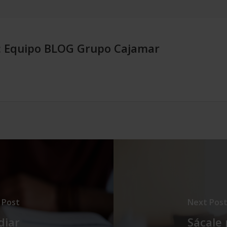
:
Equipo BLOG Grupo Cajamar
.
 Post
Next Pos
diar
Sácale 