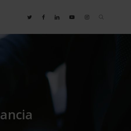
search
twitter
facebook
linkedin
youtube
instagram
tancia