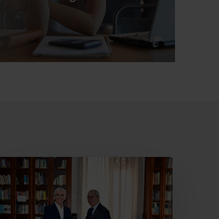
ajamar
ecupera
l
eatro
ervantes