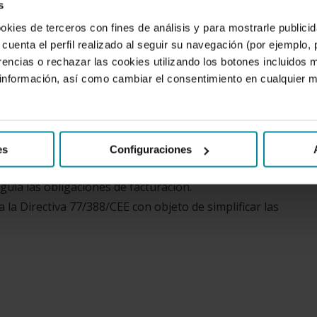
s
entre emisor y receptor por medios electrónicos, desde un
ookies de terceros con fines de análisis y para mostrarle public
on certificados digitales reconocidos que aseguran la
cuenta el perfil realizado al seguir su navegación (por ejemplo,
rencias o rechazar las cookies utilizando los botones incluidos 
nformación, así como cambiar el consentimiento en cualquier
ena validez en España. Las n
ormas legales que rigen la
lan determinadas disposiciones sobre facturación telemática
es
Configuraciones
gula las obligaciones de facturación.
a la Directiva 77/3
88/CEE con objeto de simplificar las