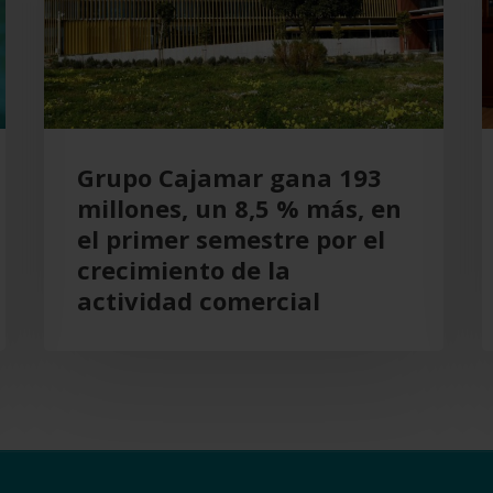
un
p
8,5
A
%
más,
en
Grupo Cajamar gana 193
el
millones, un 8,5 % más, en
primer
el primer semestre por el
semestre
crecimiento de la
por
actividad comercial
el
crecimiento
de
la
actividad
comercial