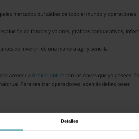
cipales mercados bursátiles de todo el mundo y operaciones
 evolución de fondos y valores, gráficos comparativos, info
tes de invertir, de una manera ágil y sencilla.
.
edes acceder a
Broker online
con las claves que ya posees. E
a habitual. Para realizar operaciones, además debes tener
.
Detalles
roceso de facturación electrónica, que tiene el mismo valor
lectrónica consiste en la transmisión de facturas (ficheros