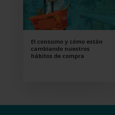
cambiando
nuestros
hábitos
de
compra
El consumo y cómo están
cambiando nuestros
hábitos de compra