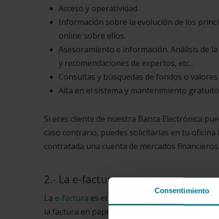
Acceso y operatividad.
Información sobre la evolución de los prin
online sobre ellos.
Asesoramiento e información. Análisis de la
y recomendaciones de expertos, etc…
Consultas y búsquedas de fondos o valores an
Alta en el sistema y mantenimiento gratuito
Si eres cliente de nuestra Banca Electrónica pu
caso contrario, puedes solicitarlas en tu oficin
contratada una cuenta de mercados financieros
2.- La e-factura
Consentimiento
La
e-factura
es el documento resultante de un p
la factura en papel tradicional. La facturación e