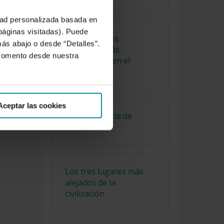
idad personalizada basada en
 páginas visitadas). Puede
Cuáles son los
más abajo o desde “Detalles”.
alimentos más
 momento desde nuestra
consumidos en el
mundo
 y
Aceptar las cookies
La importancia de
Cervantes
Los tres lugares más
alejados de la
civilización