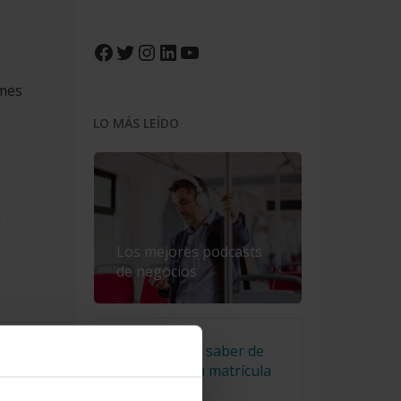
Facebook
Twitter
Instagram
LinkedIn
YouTube
rmes
LO MÁS LEÍDO
n
Los mejores podcasts
de negocios
El truco para saber de
 que
qué año es la matrícula
de un coche