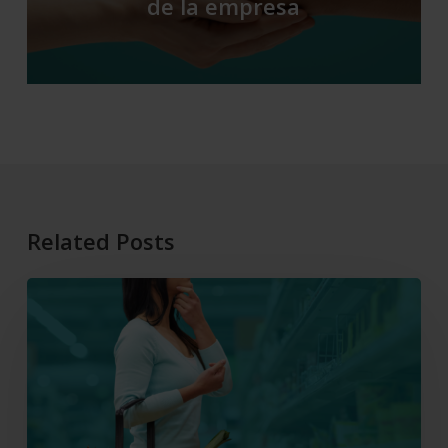
de la empresa
Related Posts
El
consumo
y
cómo
están
cambiando