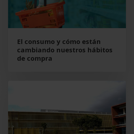
nuestros
hábitos
de
compra
El consumo y cómo están
cambiando nuestros hábitos
de compra
Grupo
Cajamar
gana
193
millones,
un