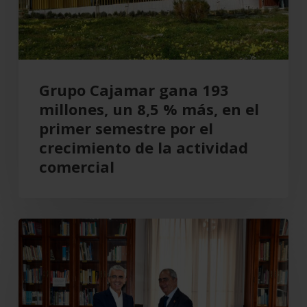
8,5
%
más,
en
el
Grupo Cajamar gana 193
primer
millones, un 8,5 % más, en el
semestre
primer semestre por el
por
crecimiento de la actividad
el
comercial
crecimiento
de
la
Cajamar
actividad
recupera
comercial
el
Teatro
Cervantes