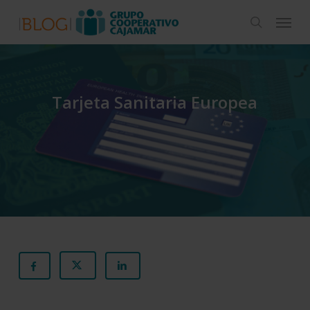
Skip
Menu
to
search
main
content
Tarjeta Sanitaria Europea