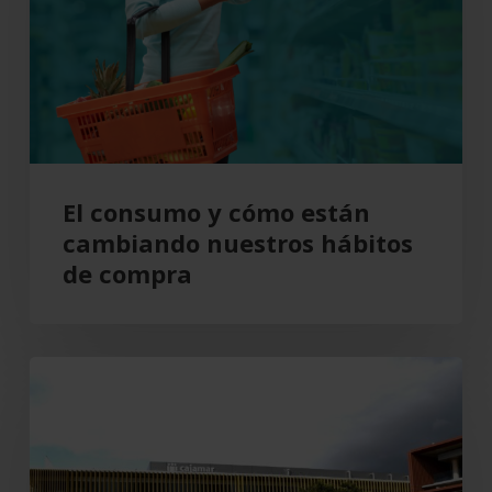
están
cambiando
nuestros
hábitos
de
compra
El consumo y cómo están
cambiando nuestros hábitos
de compra
Grupo
Cajamar
gana
193