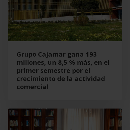
millones,
un
8,5
%
más,
en
el
Grupo Cajamar gana 193
primer
millones, un 8,5 % más, en el
semestre
primer semestre por el
por
crecimiento de la actividad
el
comercial
crecimiento
de
la
Cajamar
actividad
recupera
comercial
el