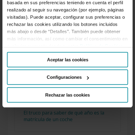
basada en sus preferencias teniendo en cuenta el perfil
Facebook
Twitter
Instagram
LinkedIn
YouTube
realizado al seguir su navegación (por ejemplo, páginas
visitadas). Puede aceptar, configurar sus preferencias o
rechazar las cookies utilizando los botones incluidos
más abajo o desde “Detalles”. También puede obtener
LO MÁS LEÍDO
más información, así como cambiar el consentimiento en
cualquier momento desde nuestra
Política de Cookies
.
Aceptar las cookies
Configuraciones
Los mejores podcasts de negocios
Rechazar las cookies
El truco para saber de qué año es la
matrícula de un coche