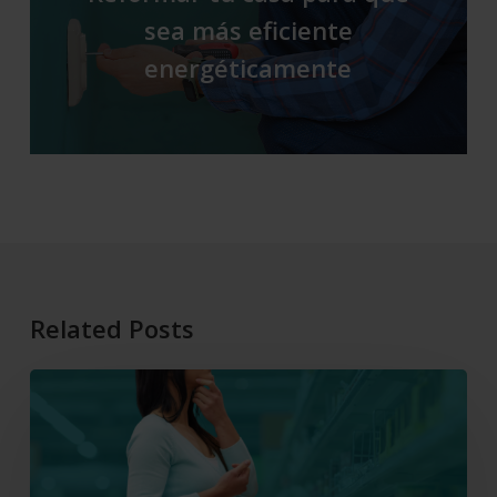
sea más eficiente
energéticamente
Related Posts
El
consumo
y
cómo