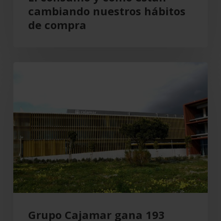
cambiando nuestros hábitos
de compra
Grupo
Cajamar
gana
193
millones,
un
8,5
%
más,
en
el
Grupo Cajamar gana 193
primer