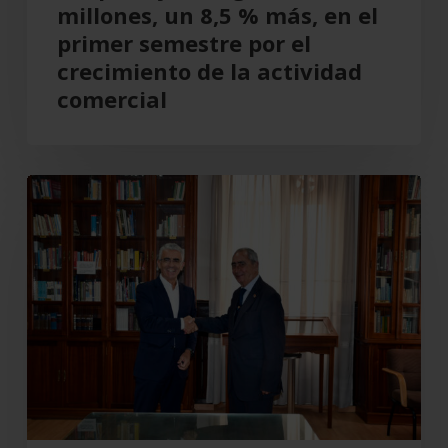
millones, un 8,5 % más, en el
semestre
primer semestre por el
por
crecimiento de la actividad
el
comercial
crecimiento
de
la
Cajamar
actividad
recupera
comercial
el
Teatro
Cervantes
para
Almería