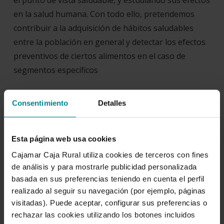
el punto de vista saludable, y estudiando sus efectos
en la salud humana. Con todo ello, pretendemos
contribuir a la adquisición de hábitos saludables
entre la población en general y detectar los efectos
preventivos de ciertos alimentos en el caso de
segmentos específicos
Asimismo, en el ámbito de la poscosecha nuestro
Consentimiento
Detalles
objetivo principal es preservar la calidad
minimizando el uso de productos químicos de
síntesis, para lo que estamos trabajando con el uso
Esta página web usa cookies
de recubrimientos comestibles de jugo de Aloe vera
Cajamar Caja Rural utiliza cookies de terceros con fines
de análisis y para mostrarle publicidad personalizada
y nuevos envases biofuncionales que aumenten la
basada en sus preferencias teniendo en cuenta el perfil
vida útil de frutas y hortalizas.
realizado al seguir su navegación (por ejemplo, páginas
visitadas). Puede aceptar, configurar sus preferencias o
El invernadero del futuro
rechazar las cookies utilizando los botones incluidos