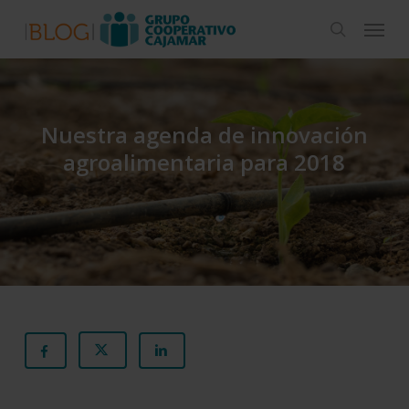
Skip
Menu
to
search
main
content
Nuestra agenda de innovación
agroalimentaria para 2018