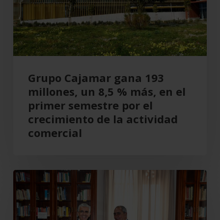
un
8,5
%
más,
en
el
Grupo Cajamar gana 193
primer
millones, un 8,5 % más, en el
semestre
primer semestre por el
por
crecimiento de la actividad
el
comercial
crecimiento
de
la
Cajamar
actividad
recupera
comercial
el
Teatro