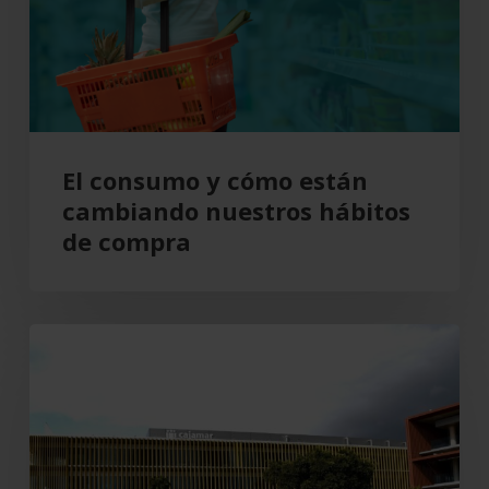
cambiando
nuestros
hábitos
de
compra
El consumo y cómo están
cambiando nuestros hábitos
de compra
Grupo
Cajamar
gana
193
millones,