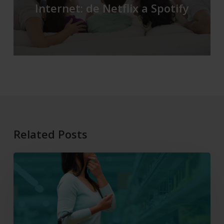
Internet: de Netflix a Spotify
Related Posts
El
consumo
y
cómo
están