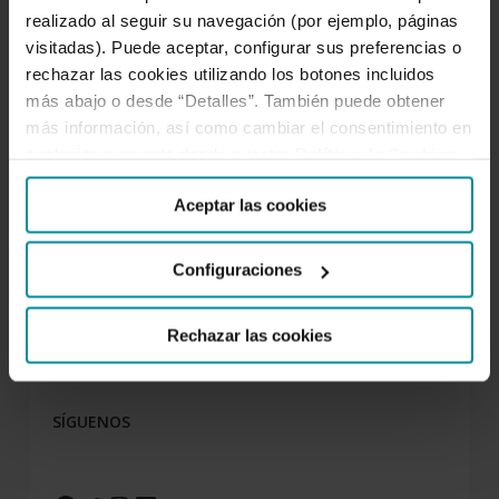
realizado al seguir su navegación (por ejemplo, páginas
visitadas). Puede aceptar, configurar sus preferencias o
rechazar las cookies utilizando los botones incluidos
más abajo o desde “Detalles”. También puede obtener
más información, así como cambiar el consentimiento en
cualquier momento desde nuestra
Política de Cookies
.
Aceptar las cookies
Para nosotros es tan importante atenderte como
entenderte, escucharnos y compartir. Por eso
Configuraciones
creamos espacios de intercambio como este. Aquí el
conocimiento se comparte. Forma parte de nuestro
Rechazar las cookies
ADN cooperativo.
SÍGUENOS