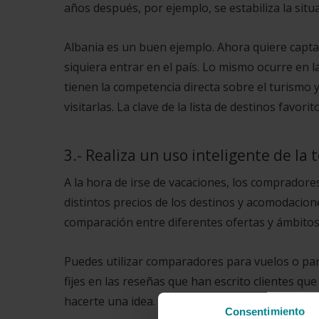
años después, por ejemplo, se estabiliza la situ
Albania es un buen ejemplo. Ahora quiere capta
siquiera entrar en el país. Lo mismo ocurre en
tienen la competencia directa sobre el turismo
visitarlas. La clave de la lista de destinos favori
3.- Realiza un uso inteligente de la 
A la hora de irse de vacaciones, los compradore
distintos precios de los destinos y acomodacione
comparación entre diferentes ofertas y ámbitos.
Puedes utilizar comparadores
para vuelos o
par
fijes en las reseñas que han escrito clientes qu
hacerte una idea.
Consentimiento