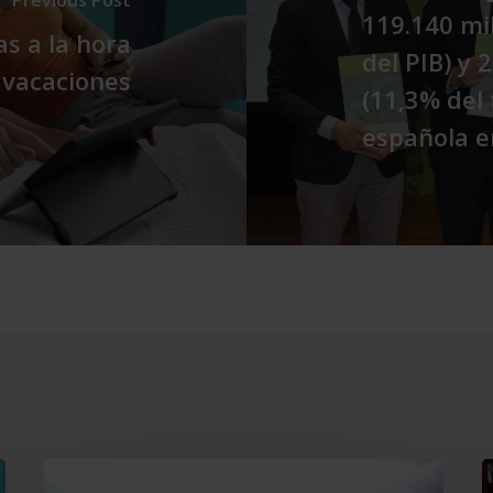
119.140 mi
s a la hora
del PIB) y 
 vacaciones
(11,3% del 
española e
Grupo
C