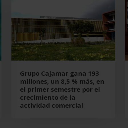
Cajamar
r
gana
e
193
T
millones,
C
un
p
8,5
A
%
más,
en
Grupo Cajamar gana 193
el
millones, un 8,5 % más, en
primer
el primer semestre por el
semestre
crecimiento de la
por
actividad comercial
el
crecimiento
de