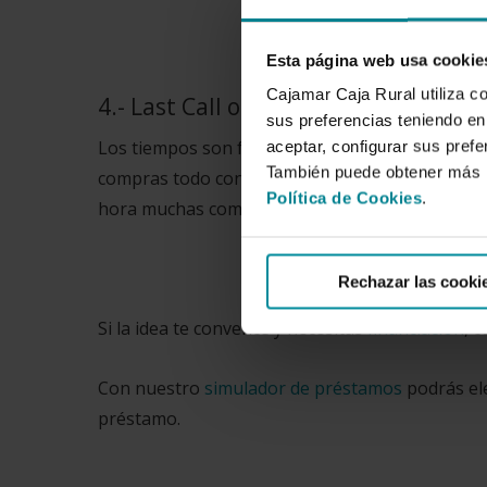
Esta página web usa cookie
Cajamar Caja Rural utiliza c
4.- Last Call o última hora para aho
sus preferencias teniendo en 
Los tiempos son fundamentales para ahorrar din
aceptar, configurar sus prefe
También puede obtener más i
compras todo con antelación podrás acceder a d
Política de Cookies
.
hora muchas compañías y destinos tiran los prec
Rechazar las cooki
Si la idea te convence y necesitas
financiación
, 
Con nuestro
simulador de préstamos
podrás ele
préstamo.