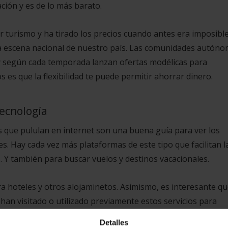
ación y es de lo más barato.
r turismo y ha tirado los precios cuando antes era imposibl
 la escena nacional de nuestro país. Las comunidades autón
 y según cada temporada lanzan ofertas modélicas para
tos es que la flexibilidad te puede permitir ahorrar dinero.
tecnología
s que pululan en internet son una buena guía para ver los
s. Hay cada vez más plataformas de este tipo que facilitan l
 Y también para buscar vuelos y destinos vacacionales.
a hoteles y otros alojaminetos. Asimismo, es interesante qu
e han visitado o utilizado previamente estos servicios para
Detalles