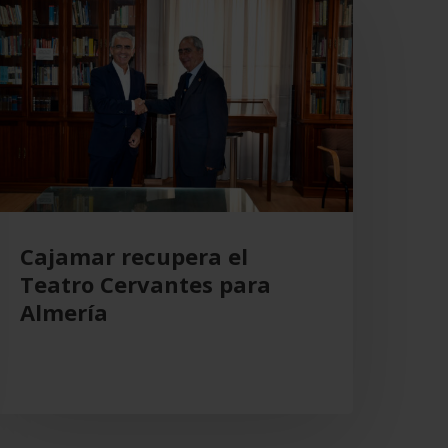
ecupera
l
eatro
ervantes
ara
lmería
Cajamar recupera el
Teatro Cervantes para
Almería