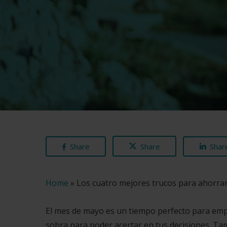
Share
Share
Shar
Home
»
Los cuatro mejores trucos para ahorrar
El mes de mayo es un tiempo perfecto para empe
sobra para poder acertar en tus decisiones. T