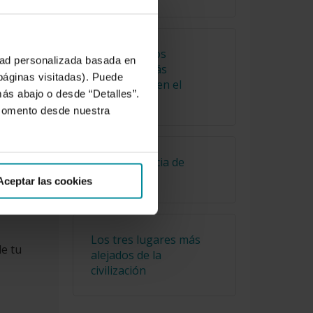
Cuáles son los
idad personalizada basada en
alimentos más
 páginas visitadas). Puede
consumidos en el
, si
más abajo o desde “Detalles”.
mundo
 momento desde nuestra
La importancia de
Cervantes
Aceptar las cookies
Los tres lugares más
de tu
alejados de la
civilización