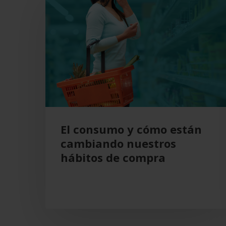
consumo
y
cómo
están
cambiando
nuestros
hábitos
de
compra
El consumo y cómo están
cambiando nuestros
hábitos de compra