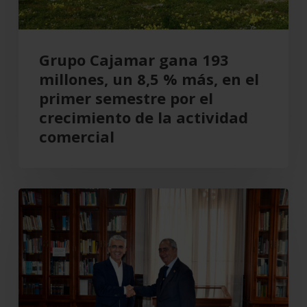
más,
en
el
Grupo Cajamar gana 193
primer
millones, un 8,5 % más, en el
semestre
primer semestre por el
por
crecimiento de la actividad
el
comercial
crecimiento
de
la
Cajamar
actividad
recupera
comercial
el
Teatro
Cervantes
para