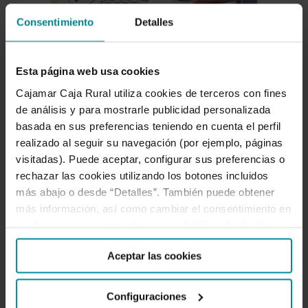
Consentimiento
Detalles
Esta página web usa cookies
Cajamar Caja Rural utiliza cookies de terceros con fines
Para nosotros es tan importante atenderte como
de análisis y para mostrarle publicidad personalizada
entenderte, escucharnos y compartir. Por eso
basada en sus preferencias teniendo en cuenta el perfil
creamos espacios de intercambio como este. Aquí el
realizado al seguir su navegación (por ejemplo, páginas
conocimiento se comparte. Forma parte de nuestro
visitadas). Puede aceptar, configurar sus preferencias o
ADN cooperativo.
rechazar las cookies utilizando los botones incluidos
más abajo o desde “Detalles”. También puede obtener
más información, así como cambiar el consentimiento en
SÍGUENOS
cualquier momento desde nuestra
Política de Cookies
.
Aceptar las cookies
Facebook
Twitter
Instagram
LinkedIn
YouTube
Configuraciones