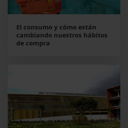
de
compra
El consumo y cómo están
cambiando nuestros hábitos
de compra
Grupo
Cajamar
gana
193
millones,
un
8,5
%