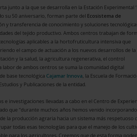
rta junto a la que se desarrolla en la Estación Experimental 
ado su 50 aniversario, forman parte del
Ecosistema de
ón y transferencia de conocimiento y soluciones tecnológica
idades del tejido productivo. Ambos centros trabajan de for
cnologías aplicables a la hortofruticultura intensiva que
briendo el campo de actuación a los nuevos desarrollos de la
ación y la salud, la agricultura regenerativa, el control
 la labor de ambos centros se suma la comunidad digital
 de base tecnológica
Cajamar Innova
, la Escuela de Formaci
tudios y Publicaciones de la entidad.
s e investigaciones llevadas a cabo en el Centro de Experien
acado que “durante muchos años hemos venido incorporando
ón de la producción agraria hacia un sistema más respetuoso 
upar todas esas tecnologías para que el manejo de los culti
ntable para los agricultores. Creemos que de esta forma pod