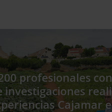
200 profesionales con
 investigaciones real
xperiencias Cajamar e