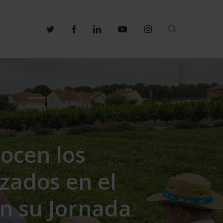
search
twitter
facebook
linkedin
youtube
instagram
ocen los
izados en el
n su Jornada