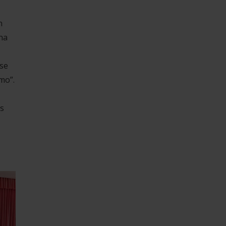
n
na
 se
mo”.
as