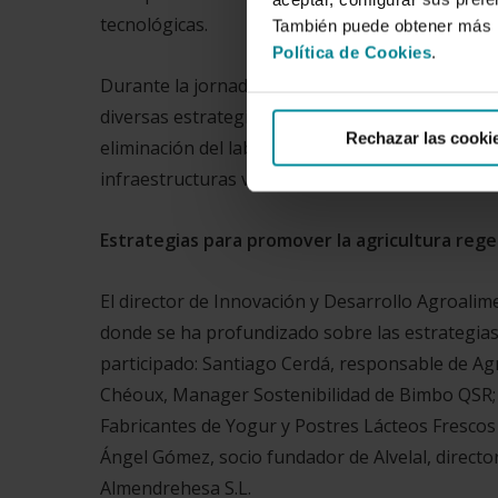
tecnológicas.
También puede obtener más i
Política de Cookies
.
Durante la jornada se ha puesto en valor la ag
diversas estrategias que promueven potenciar l
Rechazar las cooki
eliminación del laboreo, el mantenimiento de co
infraestructuras verdes, la diversificación de cul
Estrategias para promover la agricultura reg
El director de Innovación y Desarrollo Agroa
donde se ha profundizado sobre las estrategias
participado: Santiago Cerdá, responsable de Agr
Chéoux, Manager Sostenibilidad de Bimbo QSR; 
Fabricantes de Yogur y Postres Lácteos Frescos
Ángel Gómez, socio fundador de Alvelal, directo
Almendrehesa S.L.