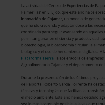
La actividad del Centro de Experiencias de Paipo
Palmerillas’ en El Ejido, que este año ha celebr
Innovación de Cajamar
, un modelo de generaci
que ha ido creciendo y adaptándose a las neces
coordinada para seguir avanzando en aquellas te
permitan ganar en eficiencia y productividad, a
biotecnología, la bioeconomía circular, la aliment
biológico y el uso de herramientas digitales. A
Plataforma Tierra
, la aceleradora de empresas
Agroalimentaria Cajamar y el departamento de Es
Durante la presentación de los últimos proyecto
de Paiporta, Roberto García Torrente ha dest
técnicas y tecnologías que facilitan la transici
el medio ambiente. Este año hemos decidido agr
sea lo más sostenible posible, a la vez que re