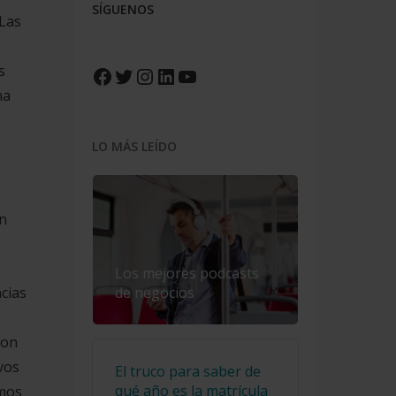
SÍGUENOS
‘Las
Facebook
Twitter
Instagram
LinkedIn
YouTube
s
ma
LO MÁS LEÍDO
ón
Los mejores podcasts
de negocios
cias
con
vos
El truco para saber de
qué año es la matrícula
emos