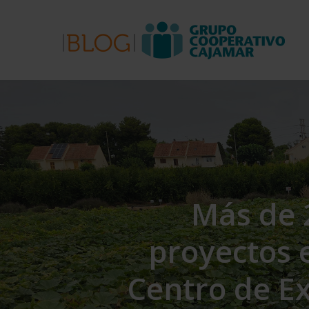
Skip
to
main
content
Más de 
proyectos e
Centro de E