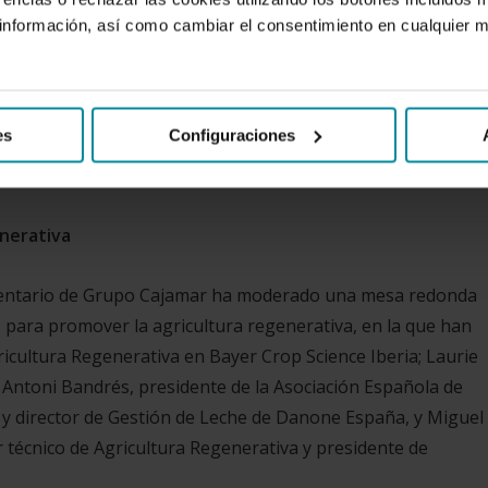
nformación, así como cambiar el consentimiento en cualquier
ricultura regenerativa de la mano de expertos que han expu
os ecosistemas agrícolas con prácticas como la reducción o
es
Configuraciones
berturas vegetales, la implantación y manejo de
tivos y la integración de la ganadería.
enerativa
limentario de Grupo Cajamar ha moderado una mesa redonda
 para promover la agricultura regenerativa, en la que han
icultura Regenerativa en Bayer Crop Science Iberia; Laurie
Antoni Bandrés, presidente de la Asociación Española de
 y director de Gestión de Leche de Danone España, y Miguel
r técnico de Agricultura Regenerativa y presidente de