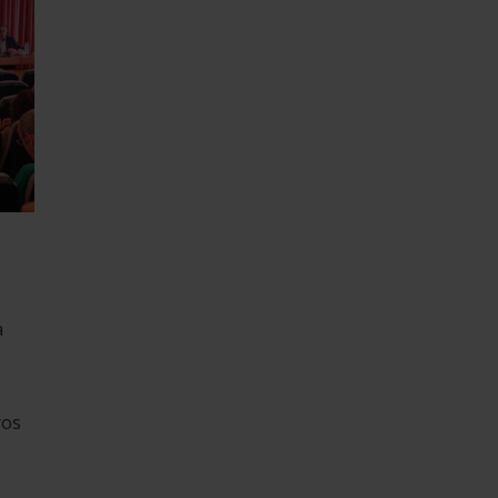
a
ros