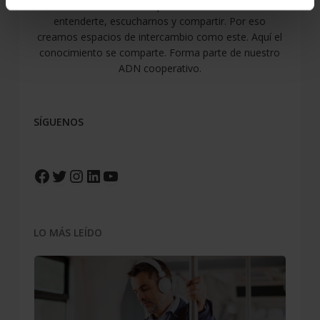
Para nosotros es tan importante atenderte como
entenderte, escucharnos y compartir. Por eso
creamos espacios de intercambio como este. Aquí el
conocimiento se comparte. Forma parte de nuestro
ADN cooperativo.
SÍGUENOS
Facebook
Twitter
Instagram
LinkedIn
YouTube
LO MÁS LEÍDO