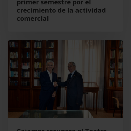
primer semestre por el
por
crecimiento de la actividad
el
comercial
crecimiento
de
la
Cajamar
actividad
recupera
comercial
el
Teatro
Cervantes
para
Almería
Cajamar recupera el Teatro