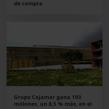
de compra
Grupo
Cajamar
gana
193
millones,
un
8,5
%
más,
en
el
Grupo Cajamar gana 193
primer
millones, un 8,5 % más, en el
semestre