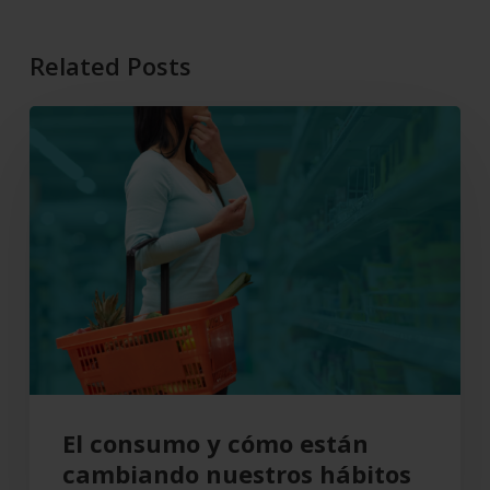
Related Posts
El
consumo
y
cómo
están
cambiando
nuestros
hábitos
de
compra
El consumo y cómo están
cambiando nuestros hábitos