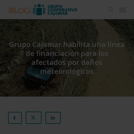
Skip
Menu
to
search
main
content
Grupo Cajamar habilita una línea
de financiación para los
afectados por daños
meteorológicos