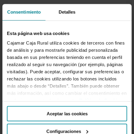
LO MÁS LEÍDO
Consentimiento
Detalles
Esta página web usa cookies
Cajamar Caja Rural utiliza cookies de terceros con fines
de análisis y para mostrarle publicidad personalizada
Los mejores podcasts de negocios
basada en sus preferencias teniendo en cuenta el perfil
realizado al seguir su navegación (por ejemplo, páginas
visitadas). Puede aceptar, configurar sus preferencias o
rechazar las cookies utilizando los botones incluidos
más abajo o desde “Detalles”. También puede obtener
El truco para saber de qué año es la
matrícula de un coche
más información, así como cambiar el consentimiento en
cualquier momento desde nuestra
Política de Cookies
.
Aceptar las cookies
Cuáles son los alimentos más
consumidos en el mundo
Configuraciones