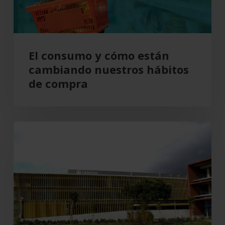
hábitos
de
compra
El consumo y cómo están
cambiando nuestros hábitos
de compra
Grupo
Cajamar
gana
193
millones,
un
8,5