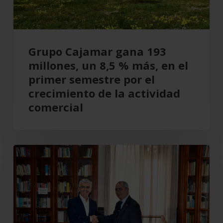
%
más,
en
el
Grupo Cajamar gana 193
primer
millones, un 8,5 % más, en el
semestre
primer semestre por el
por
crecimiento de la actividad
el
comercial
crecimiento
de
la
Cajamar
actividad
recupera
comercial
el
Teatro
Cervantes
para