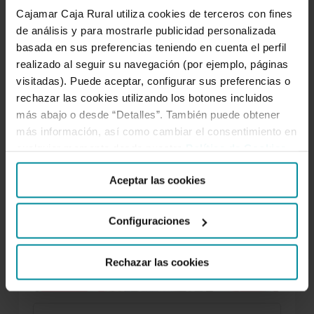
Cajamar Caja Rural utiliza cookies de terceros con fines
de análisis y para mostrarle publicidad personalizada
SÍGUENOS
basada en sus preferencias teniendo en cuenta el perfil
realizado al seguir su navegación (por ejemplo, páginas
visitadas). Puede aceptar, configurar sus preferencias o
Facebook
Twitter
Instagram
LinkedIn
YouTube
rechazar las cookies utilizando los botones incluidos
más abajo o desde “Detalles”. También puede obtener
más información, así como cambiar el consentimiento en
cualquier momento desde nuestra
Política de Cookies
.
LO MÁS LEÍDO
Aceptar las cookies
Configuraciones
Los mejores podcasts de negocios
Rechazar las cookies