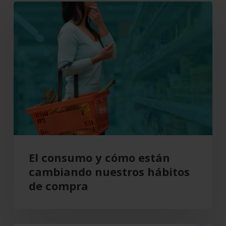
El
consumo
y
cómo
están
cambiando
nuestros
hábitos
de
compra
El consumo y cómo están
cambiando nuestros hábitos
de compra