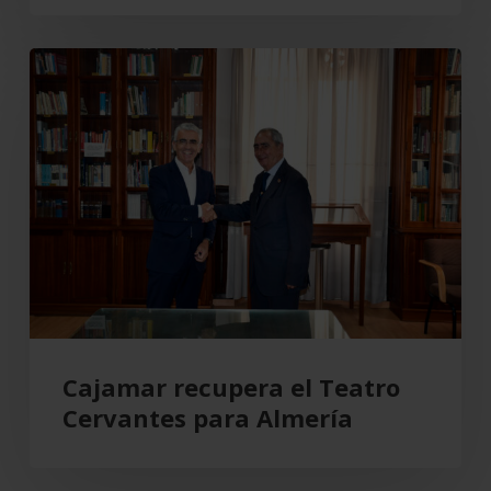
de
la
Cajamar
actividad
recupera
comercial
el
Teatro
Cervantes
para
Almería
Cajamar recupera el Teatro
Cervantes para Almería