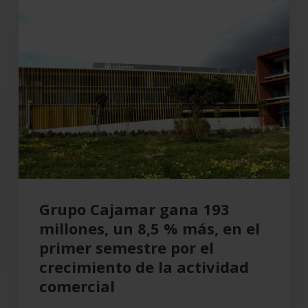
Grupo
Cajamar
gana
193
millones,
un
8,5
%
más,
en
el
Grupo Cajamar gana 193
primer
millones, un 8,5 % más, en el
semestre
primer semestre por el
por
crecimiento de la actividad
el
comercial
crecimiento