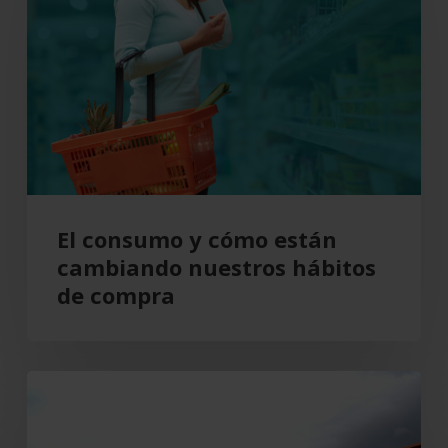
cómo
están
cambiando
nuestros
hábitos
de
compra
El consumo y cómo están
cambiando nuestros hábitos
de compra
Grupo
Cajamar
gana