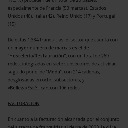
17,3 %) proceden de un total de 25 países,
especialmente de Francia (53 marcas), Estados
Unidos (48), Italia (42), Reino Unido (17) y Portugal
(15).
De estas 1.384 franquicias, el sector que cuenta con
un
mayor número de marcas es el de
“Hostelería/Restauración”,
con un total de 269
redes, integradas en siete subsectores de actividad,
seguido por el de “
Moda
”, con 214 cadenas,
desglosadas en ocho subsectores, y
«
Belleza/Estética
«, con 106 redes.
FACTURACIÓN
En cuanto a la facturación alcanzada por el conjunto
del sistema de franquicias al cierre de 2023,
la cifra