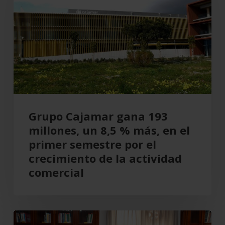
193
millones,
un
8,5
%
más,
en
el
Grupo Cajamar gana 193
primer
millones, un 8,5 % más, en el
semestre
primer semestre por el
por
crecimiento de la actividad
el
comercial
crecimiento
de
la
Cajamar
actividad