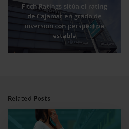
Fitch Ratings sitúa el rating
de Cajamar en grado de
inversión con perspectiva
estable
Related Posts
El
consumo
y