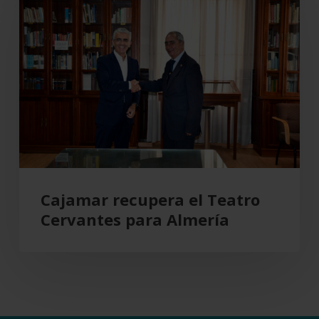
recupera
comercial
el
Teatro
Cervantes
para
Almería
Cajamar recupera el Teatro
Cervantes para Almería