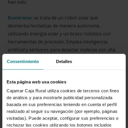
han sido:
Bumerania
:
se trata de un robot solar que
deshierba hortalizas de manera autónoma,
utilizando energía solar y un brazo robótico con
herramientas de precisión. Emplea inteligencia
artificial y sensores para detectar malezas con alta
precisión y navega de forma eficiente gracias al GPS
Consentimiento
Detalles
y LiDAR.
Eki Labs
:
produce «electricidad agrivoltaica»,
Esta página web usa cookies
combinando energía solar y agricultura mediante
Cajamar Caja Rural utiliza cookies de terceros con fines
paneles bifaciales verticales. Su tecnología optimiza
de análisis y para mostrarle publicidad personalizada
basada en sus preferencias teniendo en cuenta el perfil
el uso del suelo y apoya la transición energética,
realizado al seguir su navegación (por ejemplo, páginas
beneficiando a agricultores y comunidades rurales.
visitadas). Puede aceptar, configurar sus preferencias o
rechazar las cookies utilizando los botones incluidos