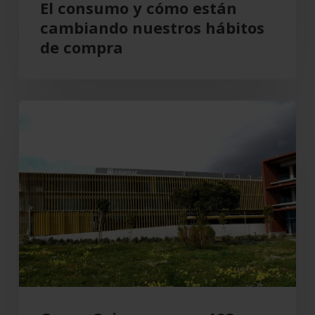
El consumo y cómo están
cambiando nuestros hábitos
de compra
Grupo
Cajamar
gana
193
millones,
un
8,5
%
más,
en
el