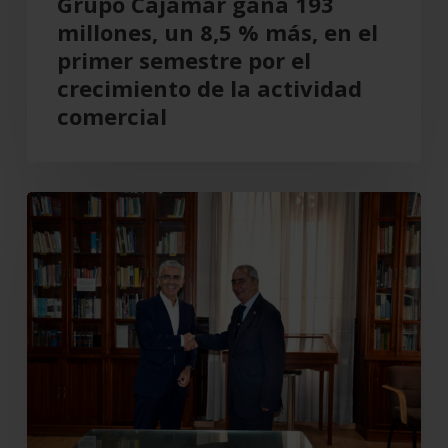
Grupo Cajamar gana 193
primer
millones, un 8,5 % más, en el
semestre
primer semestre por el
por
crecimiento de la actividad
el
comercial
crecimiento
de
la
Cajamar
actividad
recupera
comercial
el
Teatro
Cervantes
para
Almería