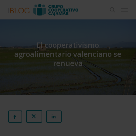
Skip
Menu
to
search
main
content
El cooperativismo
agroalimentario valenciano se
renueva