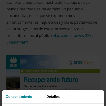
Como una pequeña muestra del trabajo que ya
hemos realizado se ha editado un pequeño
documental, en el que se exponen muy
sintéticamente las inquietudes y las expectativas de
los protagonistas de estos proyectos, y que
presentaremos al público
el próximo jueves 22 en
Vilamarxant.
Consentimiento
Detalles