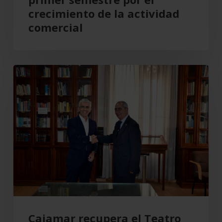
por
crecimiento de la actividad
el
comercial
crecimiento
de
la
Cajamar
actividad
recupera
comercial
el
Teatro
Cervantes
para
Almería
Cajamar recupera el Teatro