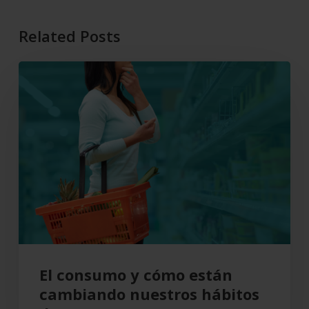
Related Posts
El
consumo
y
cómo
están
cambiando
nuestros
hábitos
de
compra
El consumo y cómo están
cambiando nuestros hábitos