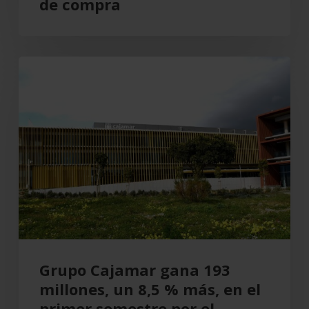
de compra
Grupo
Cajamar
gana
193
millones,
un
8,5
%
más,
en
el
Grupo Cajamar gana 193
primer
millones, un 8,5 % más, en el
semestre
primer semestre por el