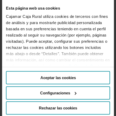
Esta página web usa cookies
Cajamar Caja Rural utiliza cookies de terceros con fines
Lo mejor de todo son las imágenes que recogen la
de análisis y para mostrarle publicidad personalizada
ilusión de las personas que forman parte de las
basada en sus preferencias teniendo en cuenta el perfil
cooperativas y que reflejan en sus ojos, sus sonrisas
realizado al seguir su navegación (por ejemplo, páginas
visitadas). Puede aceptar, configurar sus preferencias o
y sus palabras la confianza que la iniciativa les ha
rechazar las cookies utilizando los botones incluidos
generado de cara al futuro.
más abajo o desde “Detalles”. También puede obtener
más información, así como cambiar el consentimiento en
¡Seguimos avanzando!
cualquier momento desde nuestra
Política de Cookies
.
Aceptar las cookies
Configuraciones
Artículo escrito por:
Roberto
Rechazar las cookies
García Torrente