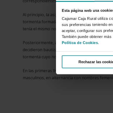
correspondientes avisos y potencia la prepara
Esta página web usa cookie
Al principio, la asignación de nombres era arbit
Cajamar Caja Rural utiliza c
tormenta formada en el Atlántico se bautizó d
sus preferencias teniendo en 
tenía el mismo nombre.
aceptar, configurar sus prefe
También puede obtener más i
Posteriormente, a fin de conseguir un sistema 
Política de Cookies
.
decidieron bautizar las tormentas con los nomb
tormenta cuyo nombre empiece por A, como Anne
Rechazar las cooki
En las primeras listas solo tenían cabida los 
masculinos, en alternancia con nombres femen