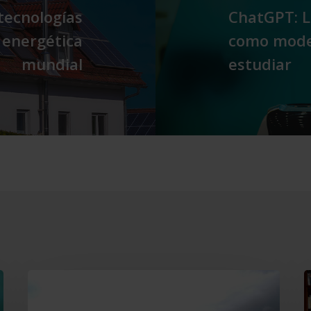
tecnologías
ChatGPT: La
a energética
como mode
mundial
estudiar
Grupo
C
Cajamar
r