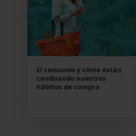
y
cómo
están
cambiando
nuestros
hábitos
de
compra
El consumo y cómo están
cambiando nuestros
hábitos de compra