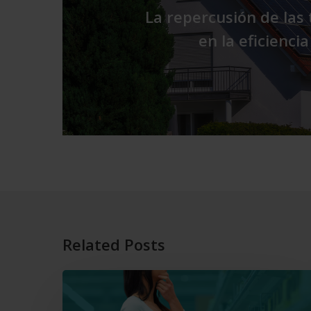
La repercusión de las 
en la eficienci
Related Posts
El
consumo