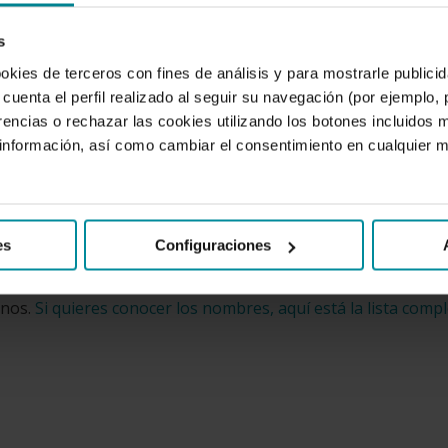
ción de la comunidad ante esos fenómenos.
s
raria. A modo de ejemplo, cabe citar el huracán Antje: esa
ookies de terceros con fines de análisis y para mostrarle public
e ese modo porque arrancó el mástil de una embarcación que
cuenta el perfil realizado al seguir su navegación (por ejemplo,
rencias o rechazar las cookies utilizando los botones incluidos 
nformación, así como cambiar el consentimiento en cualquier
de denominación más organizado y eficiente, los meteorólo
res de una lista ordenada alfabéticamente. Así pues, una
, sería la primera del año.
es
Configuraciones
nombres de mujer. En 1979, empezaron a usarse nombres
inos.
Si quieres conocer los nombres, aquí está la lista comp