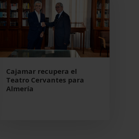
l
eatro
ervantes
ara
lmería
Cajamar recupera el
Teatro Cervantes para
Almería