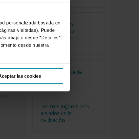
idad personalizada basada en
Cuáles son los
alimentos más
 páginas visitadas). Puede
consumidos en el
más abajo o desde “Detalles”.
mundo
 momento desde nuestra
gos
La importancia de
Aceptar las cookies
Cervantes
leta
.
Los tres lugares más
alejados de la
civilización