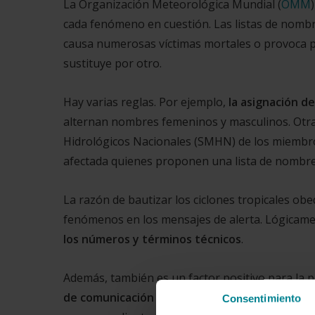
La Organización Meteorológica Mundial (
OMM
cada fenómeno en cuestión. Las listas de nombr
causa numerosas víctimas mortales o provoca p
sustituye por otro.
Hay varias reglas. Por ejemplo,
la asignación de
alternan nombres femeninos y masculinos. Otra
Hidrológicos Nacionales (SMHN) de los miembro
afectada quienes proponen una lista de nombre
La razón de bautizar los ciclones tropicales ob
fenómenos en los mensajes de alerta. Lógicame
los números y términos técnicos
.
Además, también es un factor positivo para la 
de comunicación a la hora de informar
sobre lo
Consentimiento