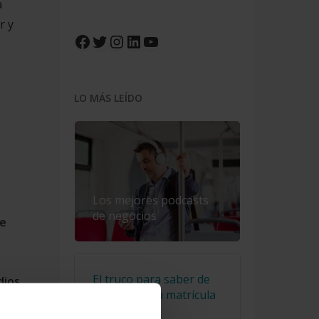
a
r y
Facebook
Twitter
Instagram
LinkedIn
YouTube
LO MÁS LEÍDO
Los mejores podcasts
de negocios
ue
El truco para saber de
dios
qué año es la matrícula
de un coche