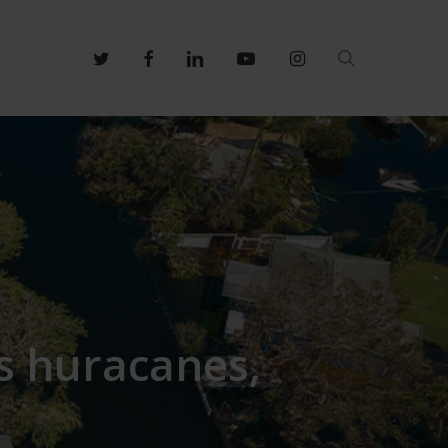
search
twitter
facebook
linkedin
youtube
instagram
s huracanes,