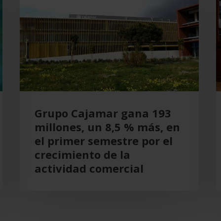
gana
e
193
T
millones,
C
un
p
8,5
A
%
más,
en
Grupo Cajamar gana 193
el
millones, un 8,5 % más, en
primer
el primer semestre por el
semestre
crecimiento de la
por
actividad comercial
el
crecimiento
de
la