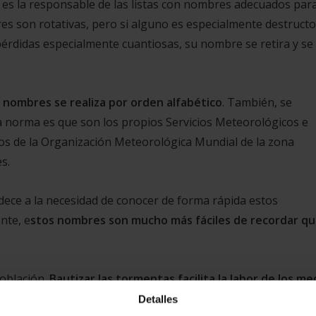
) es la responsable de las listas con nombres adecuados par
es son rotativas, pero si alguno es especialmente destructo
érdidas especialmente cuantiosas, su nombre se retira y se
 nombres se realiza por orden alfabético
. También, se
 norma es que son los propios Servicios Meteorológicos e
s de la Organización Meteorológica Mundial de la zona
s.
edece a la necesidad de conocer de forma rápida estos
nte, e
stos nombres son mucho más fáciles de recordar q
población.
Bautizar las tormentas facilita la labor de los me
s ciclones tropicales, incrementa el interés que suscitan los
Detalles