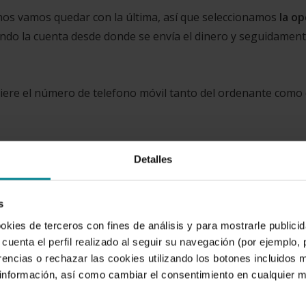
n nos vamos quedar con la última, así que seleccionamos
la op
do la cuenta desde donde se envía el dinero y seguidament
iere el número de telefono móvil tanto del ordenante como 
Detalles
fectivo desde la aplicación,
te enviaremos un SMS que deb
e la operación que has realizado. Te indica el importe a ret
s
ookies de terceros con fines de análisis y para mostrarle public
cuenta el perfil realizado al seguir su navegación (por ejemplo,
rencias o rechazar las cookies utilizando los botones incluidos 
nte porque la vas a necesitar para el próximo paso.
nformación, así como cambiar el consentimiento en cualquier