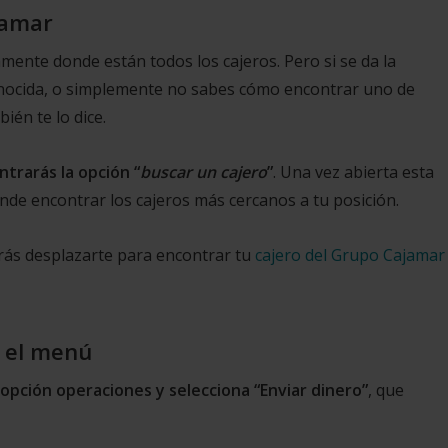
jamar
amente donde están todos los cajeros. Pero si se da la
onocida, o simplemente no sabes cómo encontrar uno de
ién te lo dice.
trarás la opción “
buscar un cajero
”
. Una vez abierta esta
onde encontrar los cajeros más cercanos a tu posición.
rás desplazarte para encontrar tu
cajero del Grupo Cajamar
e el menú
 opción operaciones y selecciona “Enviar dinero”
, que