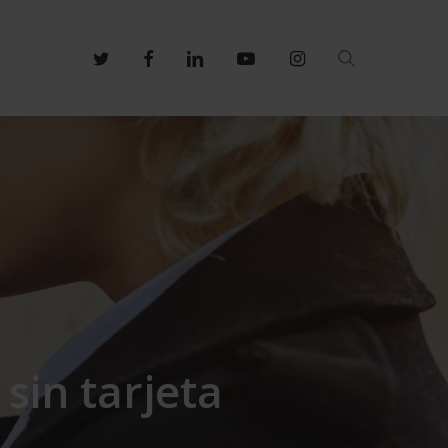
search
twitter
facebook
linkedin
youtube
instagram
sin tarjeta