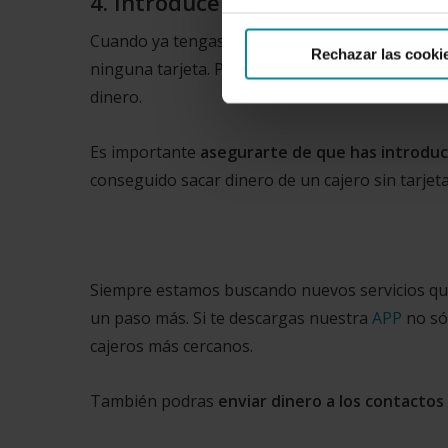
4. Introduce la clave en un cajer
Cuando ya tengas la clave, puedes acceder al caje
Rechazar las cooki
ninguna tarjeta. Por lo tanto, debes buscar una 
dinero.
Es importante
asegurarte de que has introduci
conseguido sacar dinero de un cajero sin tarjeta
Siempre estamos buscando nuevos servicios que h
un paso más. Si te descargas nuestra
APP
no só
cajeros más cercanos.
También podras
enviar dinero a los contactos