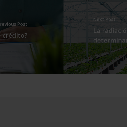
Next Post
revious Post
La radiaci
 crédito?
determinan