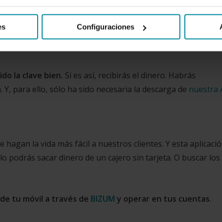
o del Grupo Cajamar
ro. Así, podrás utilizar el cajero sin necesidad de introducir
es
Configuraciones
opción que te deje introducir el código que tienes para retir
do la clave bien.
Si es así, recibirás el dinero. Habrás
. Y, para ello, sólo ha sido necesaria la descarga de
nuestra
agan la vida más fácil a nuestros clientes. Y esta aplicació
lo podrás sacar dinero de un cajero sin tarjeta. O buscar los
 de tu móvil a través de
BIZUM
y operar en tus cuentas.