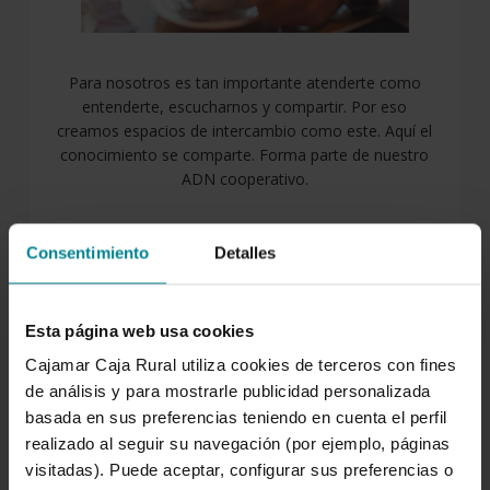
Para nosotros es tan importante atenderte como
entenderte, escucharnos y compartir. Por eso
creamos espacios de intercambio como este. Aquí el
conocimiento se comparte. Forma parte de nuestro
ADN cooperativo.
Consentimiento
Detalles
SÍGUENOS
Esta página web usa cookies
Facebook
Twitter
Instagram
LinkedIn
YouTube
Cajamar Caja Rural utiliza cookies de terceros con fines
de análisis y para mostrarle publicidad personalizada
basada en sus preferencias teniendo en cuenta el perfil
LO MÁS LEÍDO
realizado al seguir su navegación (por ejemplo, páginas
visitadas). Puede aceptar, configurar sus preferencias o