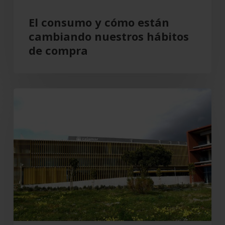
El consumo y cómo están
cambiando nuestros hábitos
de compra
Grupo
Cajamar
gana
193
millones,
un
8,5
%
más,
en