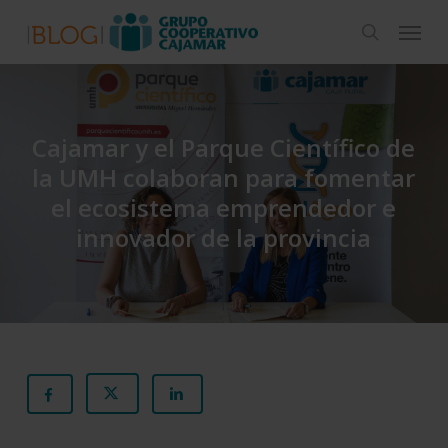
Skip
Menu
to
search
main
content
Cajamar y el Parque Científico de
la UMH colaboran para fomentar
el ecosistema emprendedor e
innovador de la provincia