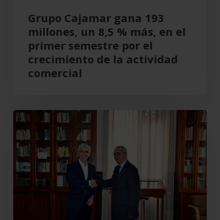
el
Grupo Cajamar gana 193
primer
millones, un 8,5 % más, en el
semestre
primer semestre por el
por
crecimiento de la actividad
el
comercial
crecimiento
de
la
Cajamar
actividad
recupera
comercial
el
Teatro
Cervantes
para
Almería