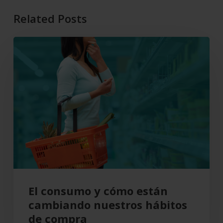
Related Posts
El
consumo
y
cómo
están
cambiando
nuestros
hábitos
de
compra
El consumo y cómo están
cambiando nuestros hábitos
de compra