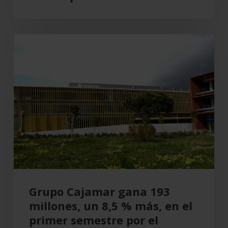
Grupo
Cajamar
gana
193
millones,
un
8,5
%
más,
en
el
Grupo Cajamar gana 193
primer
millones, un 8,5 % más, en el
semestre
primer semestre por el
por