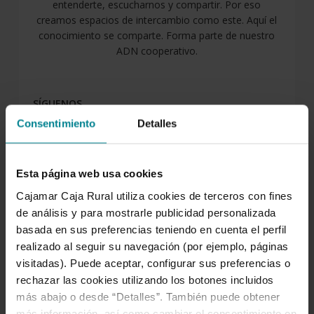
entenderte, escucharnos y compartir. Por eso
creamos espacios de intercambio como este. Aquí el
conocimiento se comparte. Forma parte de nuestro
ADN cooperativo.
SÍGUENOS
Consentimiento
Detalles
Facebook
Twitter
Instagram
LinkedIn
YouTube
Esta página web usa cookies
Cajamar Caja Rural utiliza cookies de terceros con fines
LO MÁS LEÍDO
de análisis y para mostrarle publicidad personalizada
basada en sus preferencias teniendo en cuenta el perfil
realizado al seguir su navegación (por ejemplo, páginas
visitadas). Puede aceptar, configurar sus preferencias o
rechazar las cookies utilizando los botones incluidos
más abajo o desde “Detalles”. También puede obtener
más información, así como cambiar el consentimiento en