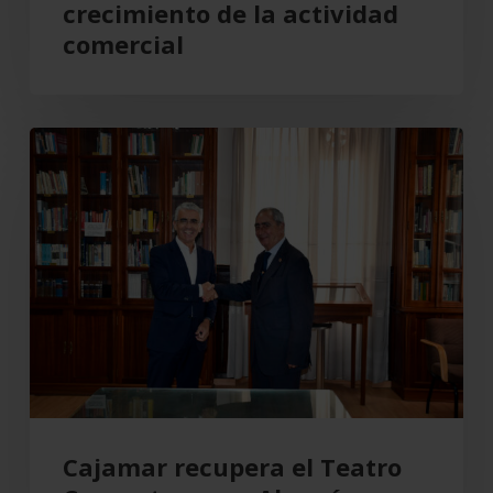
crecimiento de la actividad
el
comercial
crecimiento
de
la
Cajamar
actividad
recupera
comercial
el
Teatro
Cervantes
para
Almería
Cajamar recupera el Teatro