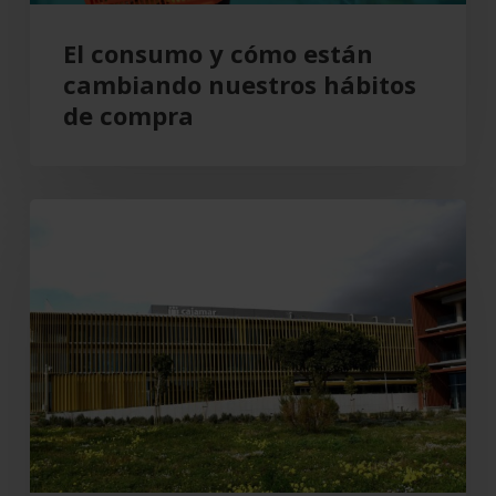
compra
El consumo y cómo están
cambiando nuestros hábitos
de compra
Grupo
Cajamar
gana
193
millones,
un
8,5
%
más,
en