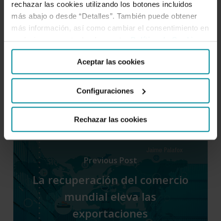
rechazar las cookies utilizando los botones incluidos
más abajo o desde “Detalles”. También puede obtener
Los tres lugares más alejados de la
civilización
más información, así como cambiar el consentimiento en
cualquier momento desde nuestra
Política de Cookies
.
Aceptar las cookies
BÚSQUEDAS
Configuraciones
Rechazar las cookies
Previous Post
La recuperación del comercio
mundial eleva las
exportaciones