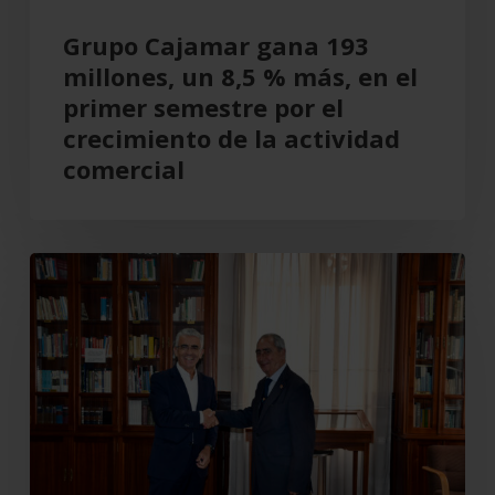
el
Grupo Cajamar gana 193
primer
millones, un 8,5 % más, en el
semestre
primer semestre por el
por
crecimiento de la actividad
el
comercial
crecimiento
de
la
Cajamar
actividad
recupera
comercial
el
Teatro
Cervantes
para
Almería