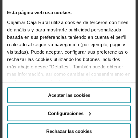
plataformas
y
Esta página web usa cookies
su
Cajamar Caja Rural utiliza cookies de terceros con fines
descripción
de análisis y para mostrarle publicidad personalizada
basada en sus preferencias teniendo en cuenta el perfil
realizado al seguir su navegación (por ejemplo, páginas
Las videoconferencias:
visitadas). Puede aceptar, configurar sus preferencias o
las mejores plataformas
rechazar las cookies utilizando los botones incluidos
y su descripción
más abajo o desde “Detalles”. También puede obtener
más información, así como cambiar el consentimiento en
cualquier momento desde nuestra
Política de Cookies
.
Las videoconferencias se han vuelto
este año en unas herramientas
Aceptar las cookies
fundamentales para superar la falta de
contacto con familiares y amigos que
Configuraciones
acusamos por la pandemia de
coronavirus que estamos viviendo.
Rechazar las cookies
Tanto para los negocios, como para la