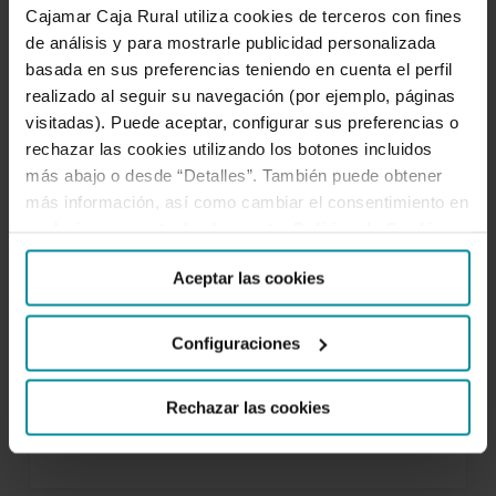
Cajamar Caja Rural utiliza cookies de terceros con fines
año
de análisis y para mostrarle publicidad personalizada
basada en sus preferencias teniendo en cuenta el perfil
realizado al seguir su navegación (por ejemplo, páginas
El reciclaje y su
visitadas). Puede aceptar, configurar sus preferencias o
importancia todo el año
rechazar las cookies utilizando los botones incluidos
más abajo o desde “Detalles”. También puede obtener
El reciclaje es fundamental en nuestra
más información, así como cambiar el consentimiento en
cualquier momento desde nuestra
Política de Cookies
.
sociedad. Ahora que llega la nueva
estación, reciclar es importantísimo
Aceptar las cookies
debido a la adopción de otros de
hábitos de consumo. Aunque tengamos
Configuraciones
que amoldarnos a una serie de cambios
que vienen pegados a esta estación del
Rechazar las cookies
año. Para darnos…