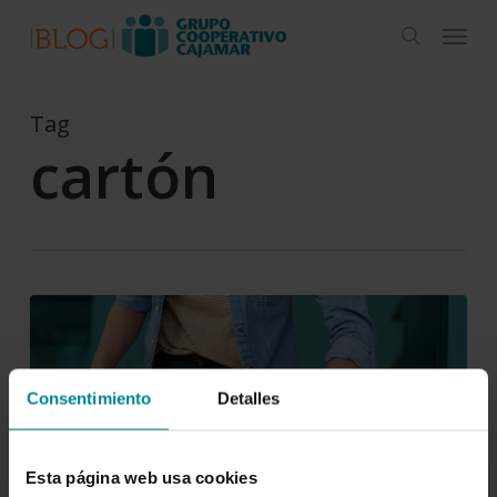
Skip
Menu
to
search
main
content
Tag
cartón
El
reciclaje
y
Consentimiento
Detalles
su
importancia
todo
Esta página web usa cookies
el