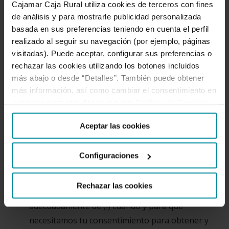
Cajamar Caja Rural utiliza cookies de terceros con fines
exclusivamente con la finalidad de cumplir con
de análisis y para mostrarle publicidad personalizada
las obligaciones legales y, si fuese de aplicación,
basada en sus preferencias teniendo en cuenta el perfil
siguiendo las directrices o requerimientos que
realizado al seguir su navegación (por ejemplo, páginas
nos exija la ley.
visitadas). Puede aceptar, configurar sus preferencias o
d)Para el resto de situaciones en las cuales no
rechazar las cookies utilizando los botones incluidos
sea necesario el tratamiento de tus datos
más abajo o desde “Detalles”. También puede obtener
más información, así como cambiar el consentimiento en
personales para el cumplimiento de la relación
cualquier momento desde nuestra
Política de Cookies
.
contractual, el cumplimiento de obligaciones
legales o en base a un interés legítimo de LA
Aceptar las cookies
ENTIDAD, te pediremos con carácter previo tu
consentimiento expreso para ello.
Configuraciones
Sin perjuicio de lo anteriormente descrito, en
cada caso concreto donde vayamos a realizar un
Rechazar las cookies
tratamiento de tus datos, te informaremos
adecuadamente de (i) cuándo y para qué
necesitamos tu consentimiento para obtener y