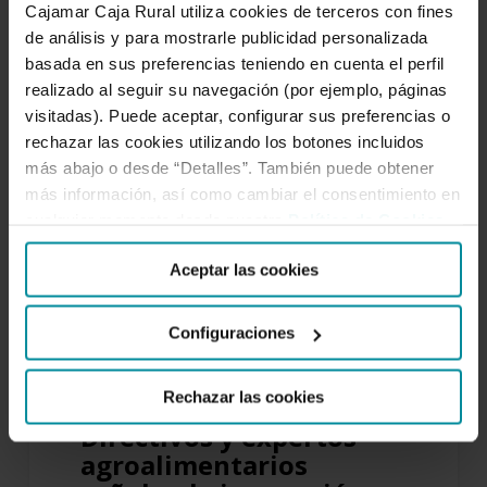
Rioja, el Centro Nacional de Tecnología
Cajamar Caja Rural utiliza cookies de terceros con fines
y Seguridad Alimentaria (CNTA), el…
de análisis y para mostrarle publicidad personalizada
basada en sus preferencias teniendo en cuenta el perfil
realizado al seguir su navegación (por ejemplo, páginas
visitadas). Puede aceptar, configurar sus preferencias o
rechazar las cookies utilizando los botones incluidos
Directivos
más abajo o desde “Detalles”. También puede obtener
y
más información, así como cambiar el consentimiento en
expertos
cualquier momento desde nuestra
Política de Cookies
.
agroalimentarios
señalan
Aceptar las cookies
la
innovación
Configuraciones
como
respuesta
Rechazar las cookies
clave
Directivos y expertos
a
agroalimentarios
las