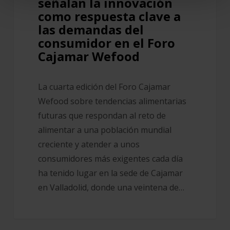
señalan la innovación
demandas
como respuesta clave a
del
las demandas del
consumidor en el Foro
consumidor
Cajamar Wefood
en
el
Foro
La cuarta edición del Foro Cajamar
Cajamar
Wefood sobre tendencias alimentarias
Wefood
futuras que respondan al reto de
alimentar a una población mundial
creciente y atender a unos
consumidores más exigentes cada día
ha tenido lugar en la sede de Cajamar
en Valladolid, donde una veintena de…