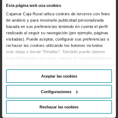
Esta página web usa cookies
la
Cajamar Caja Rural utiliza cookies de terceros con fines
competitividad
de análisis y para mostrarle publicidad personalizada
sostenible
Cajamar comparte
basada en sus preferencias teniendo en cuenta el perfil
del
conocimiento en H&T
realizado al seguir su navegación (por ejemplo, páginas
sector
para impulsar la
visitadas). Puede aceptar, configurar sus preferencias o
de
competitividad
rechazar las cookies utilizando los botones incluidos
la
sostenible del sector de
más abajo o desde “Detalles”. También puede obtener
más información, así como cambiar el consentimiento en
la Hostelería y Turismo
Hostelería
cualquier momento desde nuestra
Política de Cookies
.
y
Turismo
El sector de la restauración andaluz es
Aceptar las cookies
el segundo de mayor dimensión de toda
España, representando el 15,5 % del
Configuraciones
total nacional y aportando a Andalucía
el 5,7 % del VAB regional y el 7,2 % del
Rechazar las cookies
empleo. El turismo español afronta el