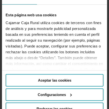
el
futuro
Esta página web usa cookies
de
La tecnología e
Cajamar Caja Rural utiliza cookies de terceros con fines
la
innovación, claves para
de análisis y para mostrarle publicidad personalizada
ganadería
basada en sus preferencias teniendo en cuenta el perfil
garantizar el futuro de
realizado al seguir su navegación (por ejemplo, páginas
extensiva
la ganadería extensiva
visitadas). Puede aceptar, configurar sus preferencias o
de
de rumiantes, según los
rechazar las cookies utilizando los botones incluidos
expertos reunidos por
rumiantes,
más abajo o desde “Detalles”. También puede obtener
Cajamar
según
más información, así como cambiar el consentimiento en
los
cualquier momento desde nuestra
Política de Cookies
.
expertos
Innovación, digitalización y prevención
Aceptar las cookies
reunidos
de incendios centran el debate entre los
por
principales agentes del sector. La
Cajamar
Configuraciones
Fundación Grupo Cajamar ha celebrado
este martes, 24 de febrero de 2026, en
Rechazar las cookies