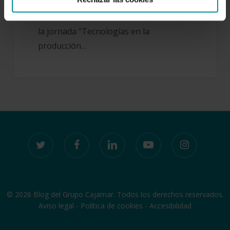
la Facultad de Veterinaria de la
Universidad de Extremadura (Cáceres),
la jornada “Tecnologías en la
producción…
twitter
facebook
linkedin
youtube
instagram
© 2026 Blog del Grupo Cajamar. Todos los derechos reservados.
Aviso legal
-
Política de cookies
-
Accesibilidad