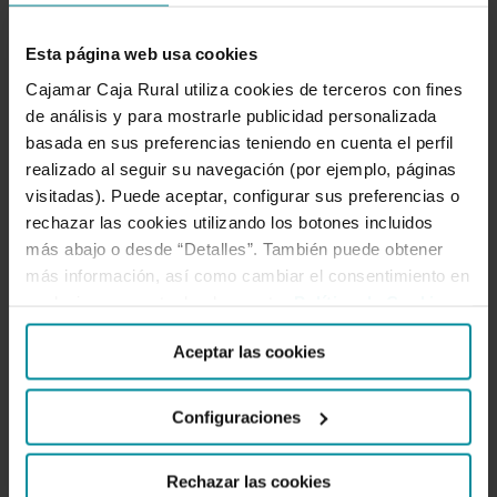
colaborarán
Esta página web usa cookies
en
Cajamar Caja Rural utiliza cookies de terceros con fines
la
Cajamar y la Comunidad
de análisis y para mostrarle publicidad personalizada
modernización
de Regantes
basada en sus preferencias teniendo en cuenta el perfil
de
Montesnegros
realizado al seguir su navegación (por ejemplo, páginas
los
colaborarán en la
visitadas). Puede aceptar, configurar sus preferencias o
regadíos
modernización de los
rechazar las cookies utilizando los botones incluidos
regadíos aragoneses
aragoneses
más abajo o desde “Detalles”. También puede obtener
más información, así como cambiar el consentimiento en
cualquier momento desde nuestra
Política de Cookies
.
Empresarios agropecuarios y expertos
debatirán en el estand de la entidad en
Aceptar las cookies
FIGAN sobre los retos del sector, con la
sostenibilidad como horizonte de
Configuraciones
oportunidades. El presidente de
Cajamar, Eduardo Baamonde; el
Rechazar las cookies