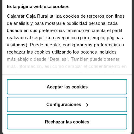
Esta página web usa cookies
proyecto
Cajamar Caja Rural utiliza cookies de terceros con fines
español
de análisis y para mostrarle publicidad personalizada
cofinanciado
Cajamar Innova obtiene
basada en sus preferencias teniendo en cuenta el perfil
con
el premio al mejor
realizado al seguir su navegación (por ejemplo, páginas
Fondos
proyecto español
visitadas). Puede aceptar, configurar sus preferencias o
Europeos
cofinanciado con Fondos
rechazar las cookies utilizando los botones incluidos
Europeos
más abajo o desde “Detalles”. También puede obtener
más información, así como cambiar el consentimiento en
cualquier momento desde nuestra
Política de Cookies
.
Cajamar Innova ha obtenido la ‘Estrella
de Oro’ en la gala final ‘Europa Se
Aceptar las cookies
Siente 2023’, además de lograr
asimismo el galardón en la categoría
Configuraciones
'Europa se siente competitiva' que ha
hecho entrega la Dirección General de
Rechazar las cookies
Fondos Europeos del Ministerio de